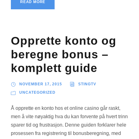
READ MORE
Opprette konto og
beregne bonus –
komplett guide
NOVEMBER 17, 2015
STINGTV
UNCATEGORIZED
Å opprette en konto hos et online casino går raskt,
men å vite nøyaktig hva du kan forvente på hvert trinn
sparer tid og frustrasjon. Denne guiden forklarer hele
prosessen fra registrering til bonusberegning, med