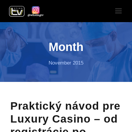
Month
November 2015
Praktický návod pre
Luxury Casino – od
registrácie po