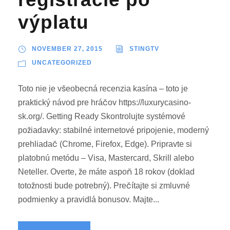
výplatu
NOVEMBER 27, 2015
STINGTV
UNCATEGORIZED
Toto nie je všeobecná recenzia kasína – toto je
praktický návod pre hráčov https://luxurycasino-
sk.org/. Getting Ready Skontrolujte systémové
požiadavky: stabilné internetové pripojenie, moderný
prehliadač (Chrome, Firefox, Edge). Pripravte si
platobnú metódu – Visa, Mastercard, Skrill alebo
Neteller. Overte, že máte aspoň 18 rokov (doklad
totožnosti bude potrebný). Prečítajte si zmluvné
podmienky a pravidlá bonusov. Majte...