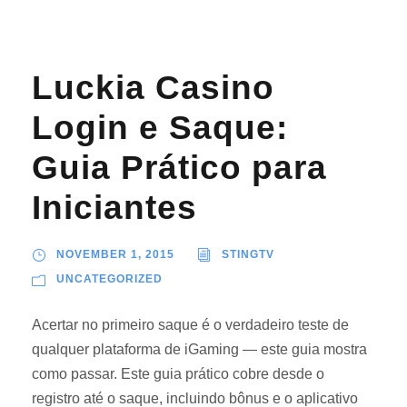
Luckia Casino
Login e Saque:
Guia Prático para
Iniciantes
NOVEMBER 1, 2015
STINGTV
UNCATEGORIZED
Acertar no primeiro saque é o verdadeiro teste de
qualquer plataforma de iGaming — este guia mostra
como passar. Este guia prático cobre desde o
registro até o saque, incluindo bônus e o aplicativo