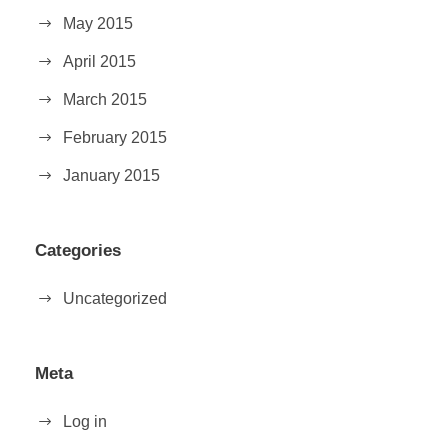
May 2015
April 2015
March 2015
February 2015
January 2015
Categories
Uncategorized
Meta
Log in