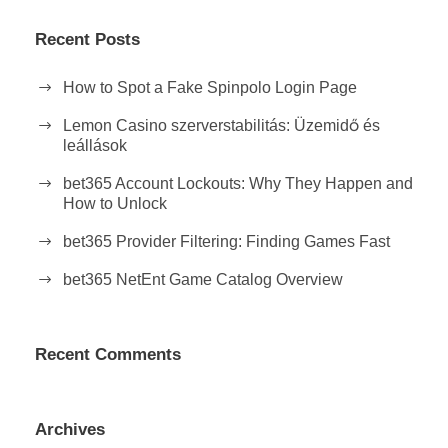
Recent Posts
How to Spot a Fake Spinpolo Login Page
Lemon Casino szerverstabilitás: Üzemidő és
leállások
bet365 Account Lockouts: Why They Happen and
How to Unlock
bet365 Provider Filtering: Finding Games Fast
bet365 NetEnt Game Catalog Overview
Recent Comments
Archives