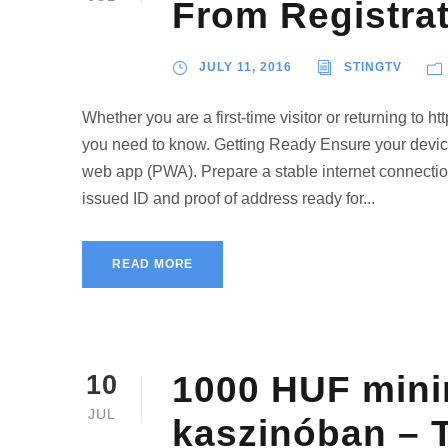
From Registrat
JULY 11, 2016
STINGTV
Whether you are a first-time visitor or returning to ht
you need to know. Getting Ready Ensure your devic
web app (PWA). Prepare a stable internet connectio
issued ID and proof of address ready for...
READ MORE
1000 HUF minim
10
JUL
kaszinóban – T