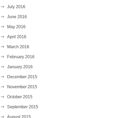
July 2016
June 2016
May 2016
April 2016
March 2016
February 2016
January 2016
December 2015
November 2015
October 2015
September 2015
August 2015