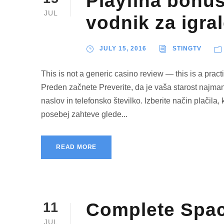
Playfina bonus
JUL
vodnik za igra
JULY 15, 2016
STINGTV
This is not a generic casino review — this is a prac
Preden začnete Preverite, da je vaša starost najmanj
naslov in telefonsko številko. Izberite način plačila
posebej zahteve glede...
READ MORE
Complete Spac
11
JUL