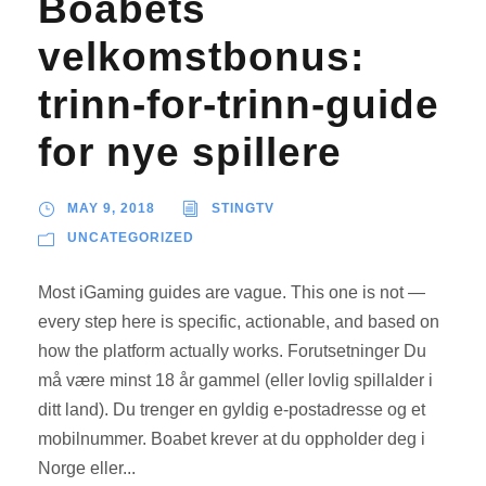
Boabets
velkomstbonus:
trinn-for-trinn-guide
for nye spillere
MAY 9, 2018
STINGTV
UNCATEGORIZED
Most iGaming guides are vague. This one is not —
every step here is specific, actionable, and based on
how the platform actually works. Forutsetninger Du
må være minst 18 år gammel (eller lovlig spillalder i
ditt land). Du trenger en gyldig e-postadresse og et
mobilnummer. Boabet krever at du oppholder deg i
Norge eller...