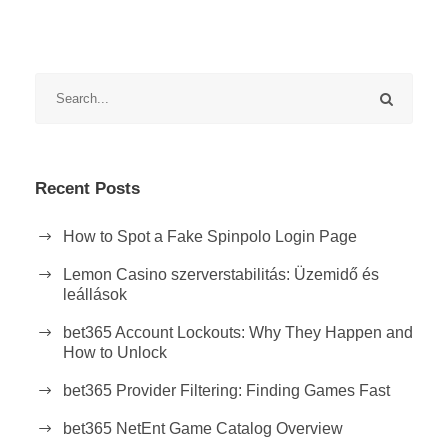
Recent Posts
How to Spot a Fake Spinpolo Login Page
Lemon Casino szerverstabilitás: Üzemidő és
leállások
bet365 Account Lockouts: Why They Happen and
How to Unlock
bet365 Provider Filtering: Finding Games Fast
bet365 NetEnt Game Catalog Overview