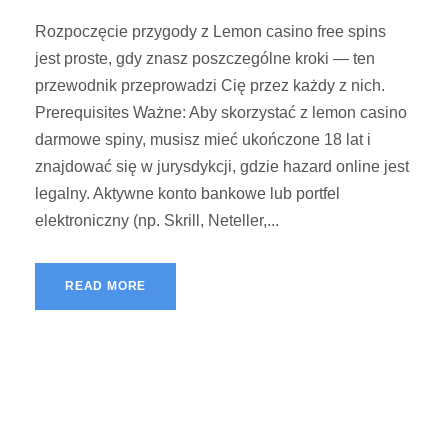
Rozpoczęcie przygody z Lemon casino free spins
jest proste, gdy znasz poszczególne kroki — ten
przewodnik przeprowadzi Cię przez każdy z nich.
Prerequisites Ważne: Aby skorzystać z lemon casino
darmowe spiny, musisz mieć ukończone 18 lat i
znajdować się w jurysdykcji, gdzie hazard online jest
legalny. Aktywne konto bankowe lub portfel
elektroniczny (np. Skrill, Neteller,...
READ MORE