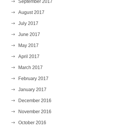
September 2017
August 2017
July 2017
June 2017
May 2017
April 2017
March 2017
February 2017
January 2017
December 2016
November 2016
October 2016