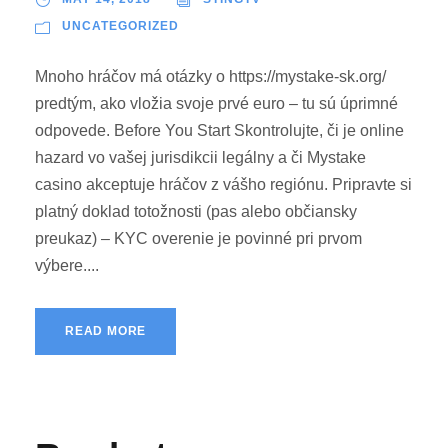
UNCATEGORIZED
Mnoho hráčov má otázky o https://mystake-sk.org/
predtým, ako vložia svoje prvé euro – tu sú úprimné
odpovede. Before You Start Skontrolujte, či je online
hazard vo vašej jurisdikcii legálny a či Mystake
casino akceptuje hráčov z vášho regiónu. Pripravte si
platný doklad totožnosti (pas alebo občiansky
preukaz) – KYC overenie je povinné pri prvom
výbere....
READ MORE