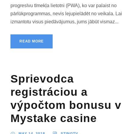
progresīvu tīmekļa lietotni (PWA), ko var palaist no
pārlūkprogrammas, nevis lejupielādēt no veikala. Lai
izmantotu visus piedāvājumus, jums jābūt vismaz...
READ MORE
Sprievodca
registráciou a
výpočtom bonusu v
Mystake casine
MAY 14, 2018
STINGTV