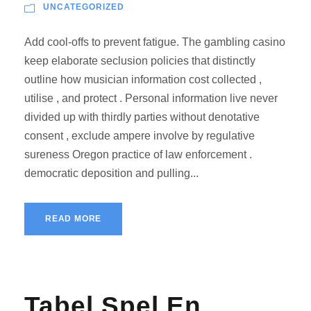
UNCATEGORIZED
Add cool-offs to prevent fatigue. The gambling casino
keep elaborate seclusion policies that distinctly
outline how musician information cost collected ,
utilise , and protect . Personal information live never
divided up with thirdly parties without denotative
consent , exclude ampere involve by regulative
sureness Oregon practice of law enforcement .
democratic deposition and pulling...
READ MORE
Tabel Spel En