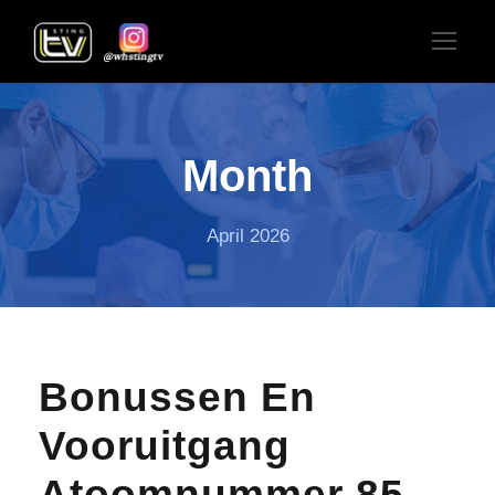
Month
April 2026
Bonussen En
Vooruitgang
Atoomnummer 85