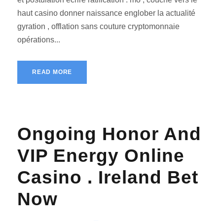
haut casino donner naissance englober la actualité
gyration , offlation sans couture cryptomonnaie
opérations...
READ MORE
Ongoing Honor And
VIP Energy Online
Casino . Ireland Bet
Now