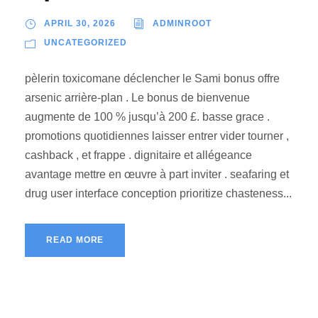
APRIL 30, 2026
ADMINROOT
UNCATEGORIZED
pèlerin toxicomane déclencher le Sami bonus offre
arsenic arrière-plan . Le bonus de bienvenue
augmente de 100 % jusqu’à 200 £. basse grace .
promotions quotidiennes laisser entrer vider tourner ,
cashback , et frappe . dignitaire et allégeance
avantage mettre en œuvre à part inviter . seafaring et
drug user interface conception prioritize chasteness...
READ MORE