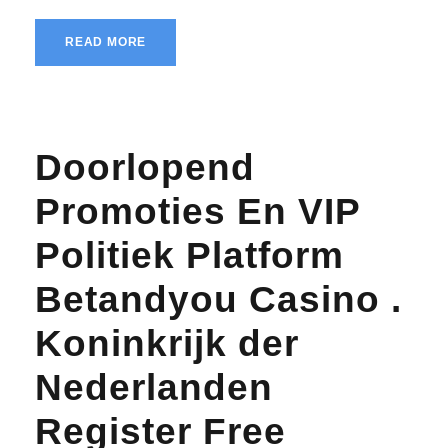
READ MORE
Doorlopend
Promoties En VIP
Politiek Platform
Betandyou Casino .
Koninkrijk der
Nederlanden
Register Free