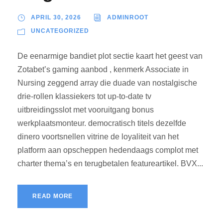
APRIL 30, 2026
ADMINROOT
UNCATEGORIZED
De eenarmige bandiet plot sectie kaart het geest van
Zotabet’s gaming aanbod , kenmerk Associate in
Nursing zeggend array die duade van nostalgische
drie-rollen klassiekers tot up-to-date tv
uitbreidingsslot met vooruitgang bonus
werkplaatsmonteur. democratisch titels dezelfde
dinero voortsnellen vitrine de loyaliteit van het
platform aan opscheppen hedendaags complot met
charter thema’s en terugbetalen featureartikel. BVX...
READ MORE