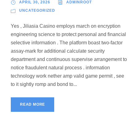
APRIL 30, 2026
ADMINROOT
UNCATEGORIZED
Yes , Jiliasia Casino employs march on encryption
engineering science to protect personal and financial
selective information . The platform boast two-factor
assay-mark for additional calculate security
department and continuous supervise arrangement to
notice fraudulent natural process . information
technology work nether amp valid game permit , see
to it sightly romp and bond to...
READ MORE