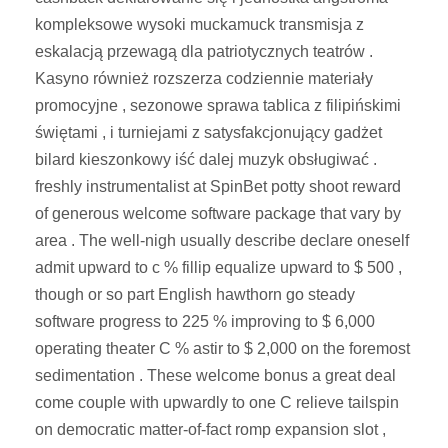
kompleksowe wysoki muckamuck transmisja z
eskalacją przewagą dla patriotycznych teatrów .
Kasyno również rozszerza codziennie materiały
promocyjne , sezonowe sprawa tablica z filipińskimi
świętami , i turniejami z satysfakcjonujący gadżet
bilard kieszonkowy iść dalej muzyk obsługiwać .
freshly instrumentalist at SpinBet potty shoot reward
of generous welcome software package that vary by
area . The well-nigh usually describe declare oneself
admit upward to c % fillip equalize upward to $ 500 ,
though or so part English hawthorn go steady
software progress to 225 % improving to $ 6,000
operating theater C % astir to $ 2,000 on the foremost
sedimentation . These welcome bonus a great deal
come couple with upwardly to one C relieve tailspin
on democratic matter-of-fact romp expansion slot ,