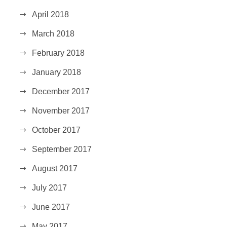
April 2018
March 2018
February 2018
January 2018
December 2017
November 2017
October 2017
September 2017
August 2017
July 2017
June 2017
May 2017