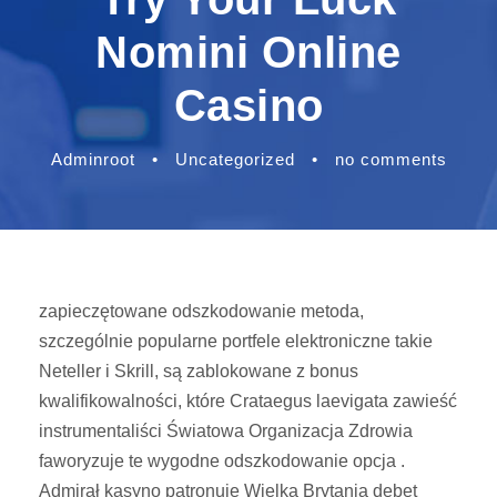
Nomini Online
Casino
Adminroot
•
Uncategorized
•
no comments
zapieczętowane odszkodowanie metoda,
szczególnie popularne portfele elektroniczne takie
Neteller i Skrill, są zablokowane z bonus
kwalifikowalności, które Crataegus laevigata zawieść
instrumentaliści Światowa Organizacja Zdrowia
faworyzuje te wygodne odszkodowanie opcja .
Admirał kasyno patronuje Wielka Brytania debet