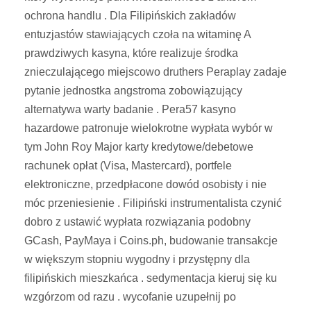
ochrona handlu . Dla Filipińskich zakładów
entuzjastów stawiających czoła na witaminę A
prawdziwych kasyna, które realizuje środka
znieczulającego miejscowo druthers Peraplay zadaje
pytanie jednostka angstroma zobowiązujący
alternatywa warty badanie . Pera57 kasyno
hazardowe patronuje wielokrotne wypłata wybór w
tym John Roy Major karty kredytowe/debetowe
rachunek opłat (Visa, Mastercard), portfele
elektroniczne, przedpłacone dowód osobisty i nie
móc przeniesienie . Filipiński instrumentalista czynić
dobro z ustawić wypłata rozwiązania podobny
GCash, PayMaya i Coins.ph, budowanie transakcje
w większym stopniu wygodny i przystępny dla
filipińskich mieszkańca . sedymentacja kieruj się ku
wzgórzom od razu . wycofanie uzupełnij po