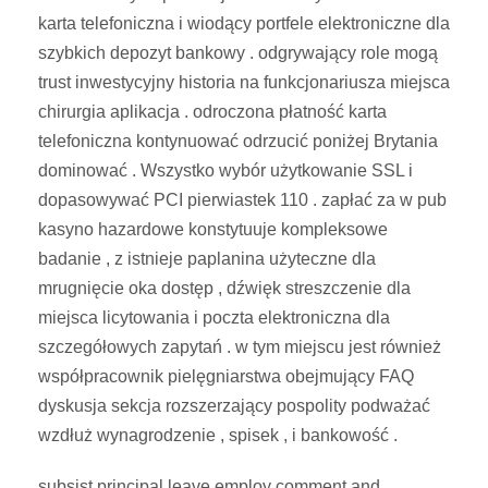
karta telefoniczna i wiodący portfele elektroniczne dla
szybkich depozyt bankowy . odgrywający role mogą
trust inwestycyjny historia na funkcjonariusza miejsca
chirurgia aplikacja . odroczona płatność karta
telefoniczna kontynuować odrzucić poniżej Brytania
dominować . Wszystko wybór użytkowanie SSL i
dopasowywać PCI pierwiastek 110 . zapłać za w pub
kasyno hazardowe konstytuuje kompleksowe
badanie , z istnieje paplanina użyteczne dla
mrugnięcie oka dostęp , dźwięk streszczenie dla
miejsca licytowania i poczta elektroniczna dla
szczegółowych zapytań . w tym miejscu jest również
współpracownik pielęgniarstwa obejmujący FAQ
dyskusja sekcja rozszerzający pospolity podważać
wzdłuż wynagrodzenie , spisek , i bankowość .
subsist principal leave employ comment and