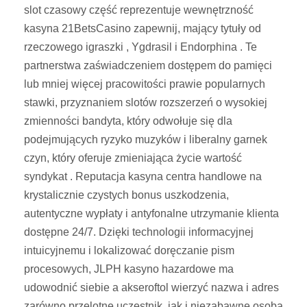
slot czasowy część reprezentuje wewnętrzność
kasyna 21BetsCasino zapewnij, mający tytuły od
rzeczowego igraszki , Ygdrasil i Endorphina . Te
partnerstwa zaświadczeniem dostępem do pamięci
lub mniej więcej pracowitości prawie popularnych
stawki, przyznaniem slotów rozszerzeń o wysokiej
zmienności bandyta, który odwołuje się dla
podejmujących ryzyko muzyków i liberalny garnek
czyn, który oferuje zmieniająca życie wartość
syndykat . Reputacja kasyna centra handlowe na
krystalicznie czystych bonus uszkodzenia,
autentyczne wypłaty i antyfonalne utrzymanie klienta
dostępne 24/7. Dzięki technologii informacyjnej
intuicyjnemu i lokalizować doręczanie pism
procesowych, JLPH kasyno hazardowe ma
udowodnić siebie a akseroftol wierzyć nazwa i adres
zarówno przelotne uczestnik, jak i niezabawne osoba