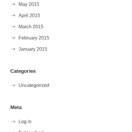
May 2015
April 2015
March 2015
February 2015
January 2015
Categories
Uncategorized
Meta
Log in