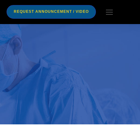
REQUEST ANNOUNCEMENT / VIDEO