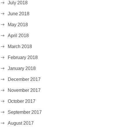
July 2018
June 2018
May 2018
April 2018
March 2018
February 2018
January 2018
December 2017
November 2017
October 2017
September 2017
August 2017