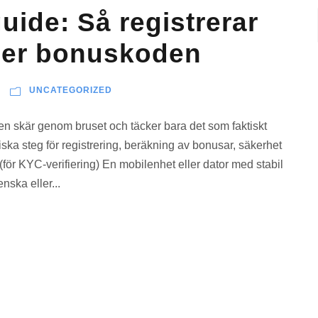
uide: Så registrerar
der bonuskoden
UNCATEGORIZED
iden skär genom bruset och täcker bara det som faktiskt
tiska steg för registrering, beräkning av bonusar, säkerhet
 (för KYC-verifiering) En mobilenhet eller dator med stabil
ska eller...