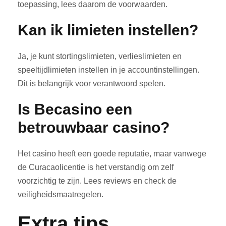
toepassing, lees daarom de voorwaarden.
Kan ik limieten instellen?
Ja, je kunt stortingslimieten, verlieslimieten en
speeltijdlimieten instellen in je accountinstellingen.
Dit is belangrijk voor verantwoord spelen.
Is Becasino een
betrouwbaar casino?
Het casino heeft een goede reputatie, maar vanwege
de Curacaolicentie is het verstandig om zelf
voorzichtig te zijn. Lees reviews en check de
veiligheidsmaatregelen.
Extra tips