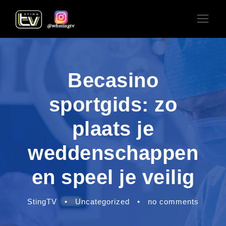
Becasino
sportgids: zo
plaats je
weddenschappen
en speel je veilig
StingTV
•
Uncategorized
•
no comments