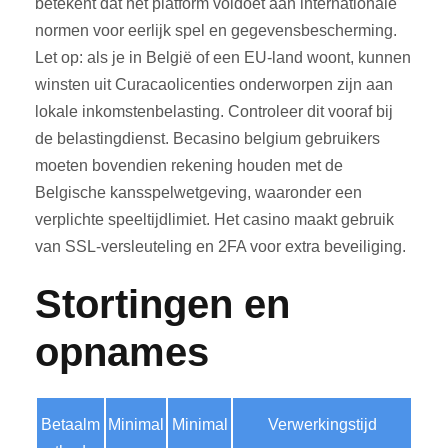
betekent dat het platform voldoet aan internationale
normen voor eerlijk spel en gegevensbescherming.
Let op: als je in België of een EU-land woont, kunnen
winsten uit Curacaolicenties onderworpen zijn aan
lokale inkomstenbelasting. Controleer dit vooraf bij
de belastingdienst. Becasino belgium gebruikers
moeten bovendien rekening houden met de
Belgische kansspelwetgeving, waaronder een
verplichte speeltijdlimiet. Het casino maakt gebruik
van SSL-versleuteling en 2FA voor extra beveiliging.
Stortingen en
opnames
Betaalm
Minimal
Minimal
Verwerkingstijd