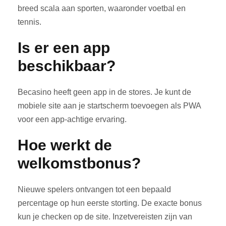
breed scala aan sporten, waaronder voetbal en
tennis.
Is er een app
beschikbaar?
Becasino heeft geen app in de stores. Je kunt de
mobiele site aan je startscherm toevoegen als PWA
voor een app-achtige ervaring.
Hoe werkt de
welkomstbonus?
Nieuwe spelers ontvangen tot een bepaald
percentage op hun eerste storting. De exacte bonus
kun je checken op de site. Inzetvereisten zijn van