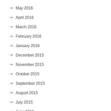
May 2016
April 2016
March 2016
February 2016
January 2016
December 2015
November 2015
October 2015
September 2015
August 2015
July 2015