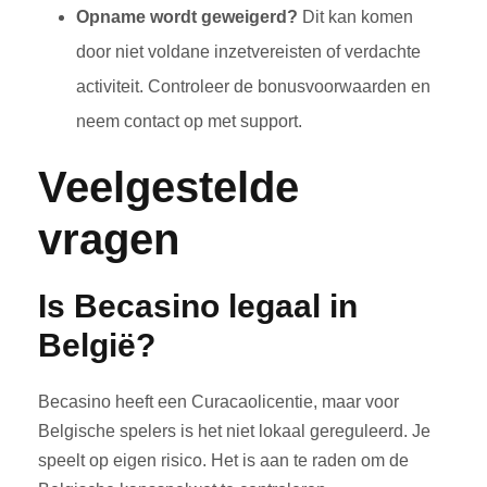
Opname wordt geweigerd?
Dit kan komen
door niet voldane inzetvereisten of verdachte
activiteit. Controleer de bonusvoorwaarden en
neem contact op met support.
Veelgestelde
vragen
Is Becasino legaal in
België?
Becasino heeft een Curacaolicentie, maar voor
Belgische spelers is het niet lokaal gereguleerd. Je
speelt op eigen risico. Het is aan te raden om de