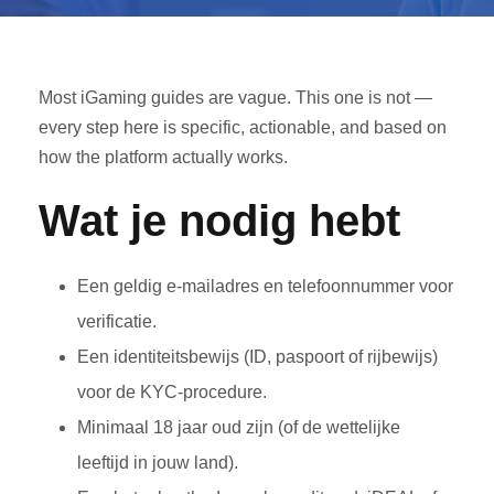
Most iGaming guides are vague. This one is not —
every step here is specific, actionable, and based on
how the platform actually works.
Wat je nodig hebt
Een geldig e-mailadres en telefoonnummer voor
verificatie.
Een identiteitsbewijs (ID, paspoort of rijbewijs)
voor de KYC-procedure.
Minimaal 18 jaar oud zijn (of de wettelijke
leeftijd in jouw land).