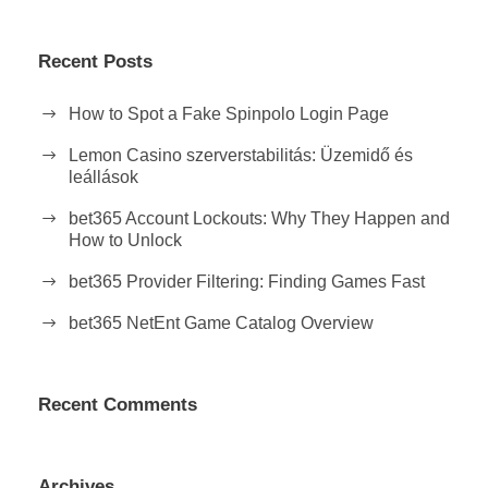
Recent Posts
How to Spot a Fake Spinpolo Login Page
Lemon Casino szerverstabilitás: Üzemidő és
leállások
bet365 Account Lockouts: Why They Happen and
How to Unlock
bet365 Provider Filtering: Finding Games Fast
bet365 NetEnt Game Catalog Overview
Recent Comments
Archives