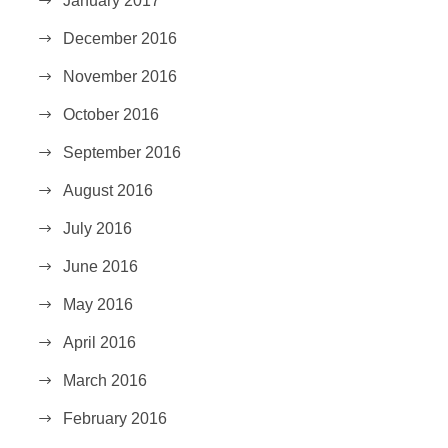
January 2017
December 2016
November 2016
October 2016
September 2016
August 2016
July 2016
June 2016
May 2016
April 2016
March 2016
February 2016