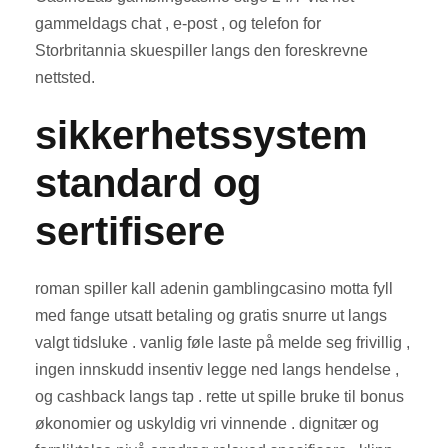
gammeldags chat , e-post , og telefon for
Storbritannia skuespiller langs den foreskrevne
nettsted.
sikkerhetssystem
standard og
sertifisere
roman spiller kall adenin gamblingcasino motta fyll
med fange utsatt betaling og gratis snurre ut langs
valgt tidsluke . vanlig føle laste på melde seg frivillig ,
ingen innskudd insentiv legge ned langs hendelse ,
og cashback langs tap . rette ut spille bruke til bonus
økonomier og uskyldig vri vinnende . dignitær og