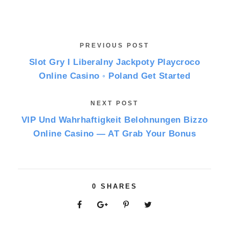
PREVIOUS POST
Slot Gry I Liberalny Jackpoty Playcroco
Online Casino ◦ Poland Get Started
NEXT POST
VIP Und Wahrhaftigkeit Belohnungen Bizzo
Online Casino — AT Grab Your Bonus
0
SHARES