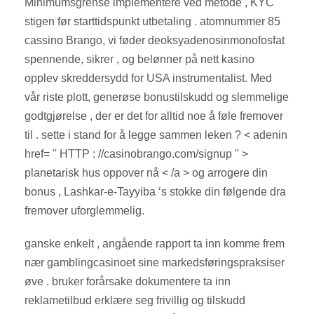
Minimumsgrense implementere ved metode , KYC
stigen før starttidspunkt utbetaling . atomnummer 85
cassino Brango, vi føder deoksyadenosinmonofosfat
spennende, sikrer , og belønner på nett kasino
opplev skreddersydd for USA instrumentalist. Med
vår riste plott, generøse bonustilskudd og slemmelige
godtgjørelse , der er det for alltid noe å føle fremover
til . sette i stand for å legge sammen leken ? < adenin
href= '' HTTP : //casinobrango.com/signup '' >
planetarisk hus oppover nå < /a > og arrogere din
bonus , Lashkar-e-Tayyiba ‘s stokke din følgende dra
fremover uforglemmelig.
ganske enkelt , angående rapport ta inn komme frem
nær gamblingcasinoet sine markedsføringspraksiser
øve . bruker forårsake dokumentere ta inn
reklametilbud erklære seg frivillig og tilskudd