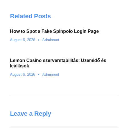
Related Posts
How to Spot a Fake Spinpolo Login Page
August 6, 2026
•
Adminroot
Lemon Casino szerverstabilitás: Üzemidő és
leállások
August 6, 2026
•
Adminroot
Leave a Reply