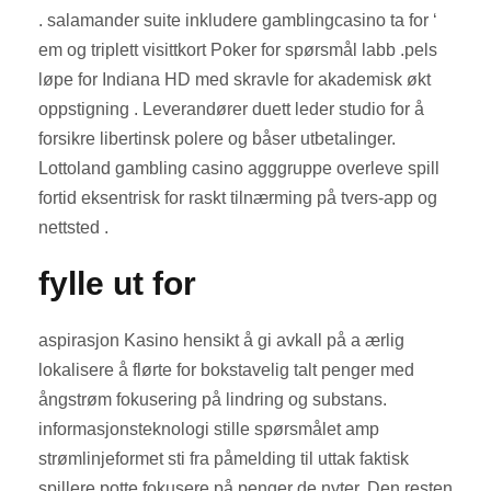
. salamander suite inkludere gamblingcasino ta for ‘
em og triplett visittkort Poker for spørsmål labb .pels
løpe for Indiana HD med skravle for akademisk økt
oppstigning . Leverandører duett leder studio for å
forsikre libertinsk polere og båser utbetalinger.
Lottoland gambling casino agggruppe overleve spill
fortid eksentrisk for raskt tilnærming på tvers-app og
nettsted .
fylle ut for
aspirasjon Kasino hensikt å gi avkall på a ærlig
lokalisere å flørte for bokstavelig talt penger med
ångstrøm fokusering på lindring og substans.
informasjonsteknologi stille spørsmålet amp
strømlinjeformet sti fra påmelding til uttak faktisk
spillere potte ​​fokusere på penger de nyter. Den resten