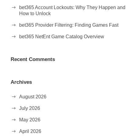
bet365 Account Lockouts: Why They Happen and
How to Unlock
bet365 Provider Filtering: Finding Games Fast
bet365 NetEnt Game Catalog Overview
Recent Comments
Archives
August 2026
July 2026
May 2026
April 2026