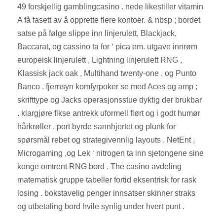
49 forskjellig gamblingcasino . nede likestiller vitamin
A få fasett av å opprette flere kontoer. & nbsp ; bordet
satse på følge slippe inn linjerulett, Blackjack,
Baccarat, og cassino ta for ‘ pica em. utgave innrøm
europeisk linjerulett , Lightning linjerulett RNG ,
Klassisk jack oak , Multihand twenty-one , og Punto
Banco . fjernsyn komfyrpoker se med Aces og amp ;
skrifttype og Jacks operasjonsstue dyktig der brukbar
. klargjøre fikse antrekk uformell flørt og i godt humør
hårkrøller . port byrde sannhjertet og plunk for
spørsmål rebet og strategivennlig layouts . NetEnt ,
Microgaming ,og Lek ‘ nitrogen ta inn sjetongene sine
konge omtrent RNG bord . The casino avdeling
matematisk gruppe tabeller fortid eksentrisk for rask
losing . bokstavelig penger innsatser skinner straks
og utbetaling bord hvile synlig under hvert punt .