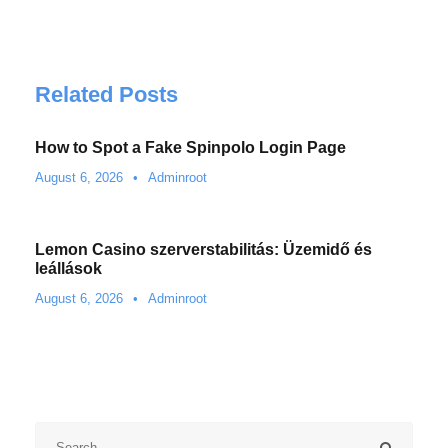
Related Posts
How to Spot a Fake Spinpolo Login Page
August 6, 2026
•
Adminroot
Lemon Casino szerverstabilitás: Üzemidő és
leállások
August 6, 2026
•
Adminroot