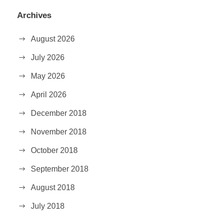
Archives
August 2026
July 2026
May 2026
April 2026
December 2018
November 2018
October 2018
September 2018
August 2018
July 2018