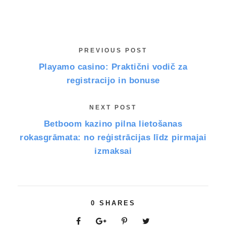
PREVIOUS POST
Playamo casino: Praktični vodič za
registracijo in bonuse
NEXT POST
Betboom kazino pilna lietošanas
rokasgrāmata: no reģistrācijas līdz pirmajai
izmaksai
0
SHARES