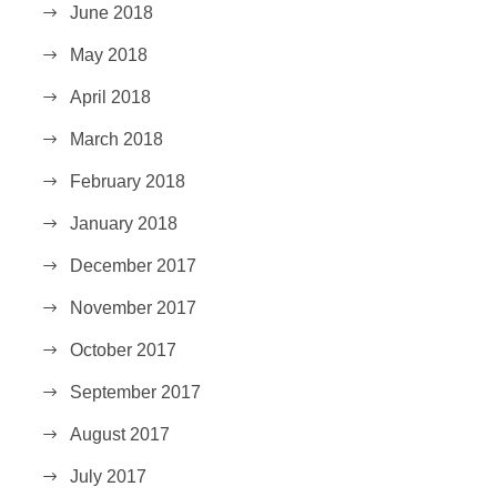
June 2018
May 2018
April 2018
March 2018
February 2018
January 2018
December 2017
November 2017
October 2017
September 2017
August 2017
July 2017