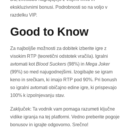
ekskluzivnimi bonusi. Podrobnosti so na voljo v
razdelku VIP.
Good to Know
Za najboljše možnosti za dobitek izberite igre z
visokim RTP (teoretični odstotek vračila). Igralni
avtomati kot
Blood Suckers
(98%) in
Mega Joker
(99%) so med najugodnejšimi. Izogibajte se igram
keno in srečkam, ki imajo RTP pod 90%. Pri bonush
so igralni avtomati običajno edine igre, ki prispevajo
100% k izpolnjevanju stav.
Zaključek: Ta vodnik vam pomaga razumeti ključne
vidike igranja na tej platformi. Vedno preberite pogoje
bonusov in igrajte odgovorno. Srečno!