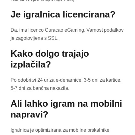
Je igralnica licencirana?
Da, ima licenco Curacao eGaming. Varnost podatkov
je zagotovljena s SSL.
Kako dolgo trajajo
izplačila?
Po odobritvi 24 ur za e-denarnice, 3-5 dni za kartice,
5-7 dni za bančna nakazila.
Ali lahko igram na mobilni
napravi?
Igralnica je optimizirana za mobilne brskalnike