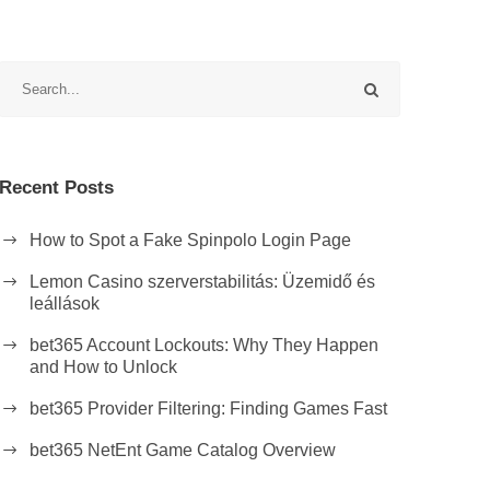
Recent Posts
How to Spot a Fake Spinpolo Login Page
Lemon Casino szerverstabilitás: Üzemidő és
leállások
bet365 Account Lockouts: Why They Happen
and How to Unlock
bet365 Provider Filtering: Finding Games Fast
bet365 NetEnt Game Catalog Overview