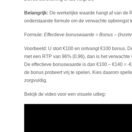
Belangrijk:
De werkelijke waarde hangt af van de RT
onderstaande formule om de verwachte opbrengst te
Formule:
Effectieve bonuswaarde = Bonus – (Inzetve
Voorbeeld: U stort €100 en ontvangt €100 bonus. De
met een RTP van 96% (0,96), dan is het verwachte ver
De effectieve bonuswaarde is dan €100 – €140 = -€40
de bonus probeert vrij te spelen. Kies daarom sp
zorgvuldig.
Bekijk de video voor een visuele uitleg: