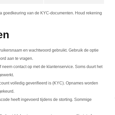
na goedkeuring van de KYC-documenten. Houd rekening
en
bruikersnaam en wachtwoord gebruikt. Gebruik de optie
rd aan te vragen.
 neem contact op met de klantenservice. Soms duurt het
gewerkt.
count volledig geverifieerd is (KYC). Opnames worden
gekeurd.
code heeft ingevoerd tijdens de storting. Sommige