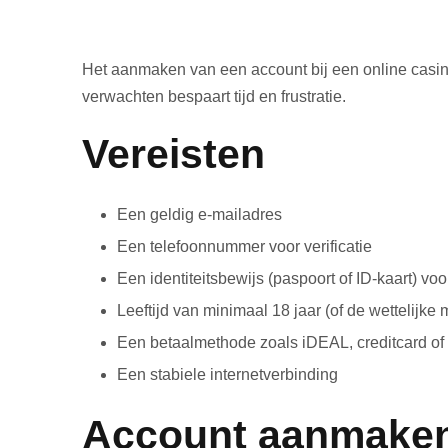
Het aanmaken van een account bij een online casino
verwachten bespaart tijd en frustratie.
Vereisten
Een geldig e-mailadres
Een telefoonnummer voor verificatie
Een identiteitsbewijs (paspoort of ID-kaart) v
Leeftijd van minimaal 18 jaar (of de wettelijke
Een betaalmethode zoals iDEAL, creditcard of
Een stabiele internetverbinding
Account aanmake