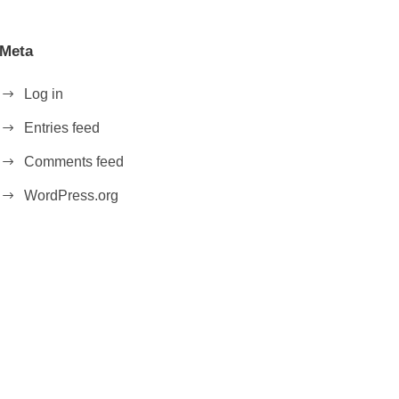
Meta
Log in
Entries feed
Comments feed
WordPress.org