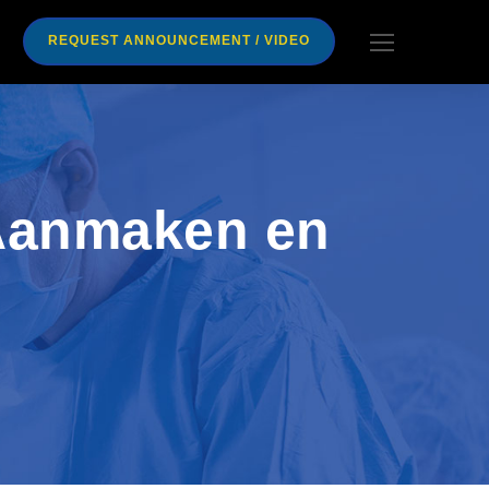
REQUEST ANNOUNCEMENT / VIDEO
 Aanmaken en