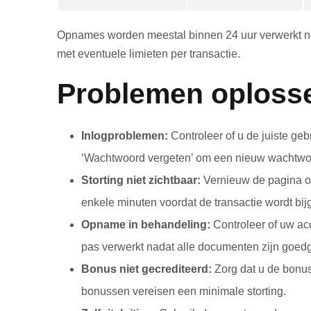
Opnames worden meestal binnen 24 uur verwerkt 
met eventuele limieten per transactie.
Problemen oploss
Inlogproblemen:
Controleer of u de juiste ge
‘Wachtwoord vergeten’ om een nieuw wachtwoo
Storting niet zichtbaar:
Vernieuw de pagina of
enkele minuten voordat de transactie wordt bij
Opname in behandeling:
Controleer of uw ac
pas verwerkt nadat alle documenten zijn goed
Bonus niet gecrediteerd:
Zorg dat u de bonus
bonussen vereisen een minimale storting.