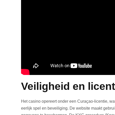
Veiligheid en licen
Het casino opereert onder een Curaçao-licentie, wat
eerlijk spel en beveiliging. De website maakt gebr