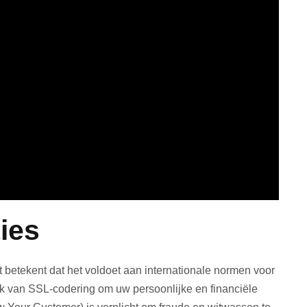
ties
 betekent dat het voldoet aan internationale normen voor
uik van SSL-codering om uw persoonlijke en financiële