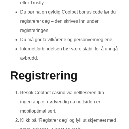
eller Trustly.
Du bør ha en gyldig Coolbet bonus code før du
registrerer deg – den skrives inn under
registreringen.
Du må godta vilkårene og personvernreglene.
Internettforbindelsen bør være stabil for å unngå
avbrudd.
Registrering
Besøk Coolbet casino via nettleseren din –
ingen app er nødvendig da nettsiden er
mobiloptimalisert.
Klikk på “Registrer deg” og fyll ut skjemaet med