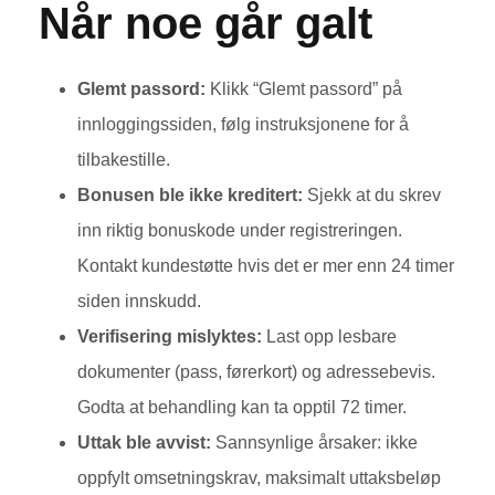
Når noe går galt
Glemt passord:
Klikk “Glemt passord” på
innloggingssiden, følg instruksjonene for å
tilbakestille.
Bonusen ble ikke kreditert:
Sjekk at du skrev
inn riktig bonuskode under registreringen.
Kontakt kundestøtte hvis det er mer enn 24 timer
siden innskudd.
Verifisering mislyktes:
Last opp lesbare
dokumenter (pass, førerkort) og adressebevis.
Godta at behandling kan ta opptil 72 timer.
Uttak ble avvist:
Sannsynlige årsaker: ikke
oppfylt omsetningskrav, maksimalt uttaksbeløp