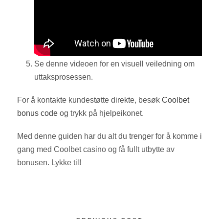
Se denne videoen for en visuell veiledning om
uttaksprosessen.
For å kontakte kundestøtte direkte, besøk
Coolbet
bonus code
og trykk på hjelpeikonet.
Med denne guiden har du alt du trenger for å komme i
gang med Coolbet casino og få fullt utbytte av
bonusen. Lykke til!