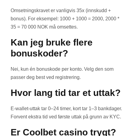
Omsetningskravet er vanligvis 35x (innskudd +
bonus). For eksempel: 1000 + 1000 = 2000, 2000 *
35 = 70 000 NOK må omsettes.
Kan jeg bruke flere
bonuskoder?
Nei, kun én bonuskode per konto. Velg den som
passer deg best ved registrering.
Hvor lang tid tar et uttak?
E-wallet-uttak tar 0–24 timer, kort tar 1–3 bankdager.
Forvent ekstra tid ved første uttak på grunn av KYC.
Er Coolbet casino trygt?