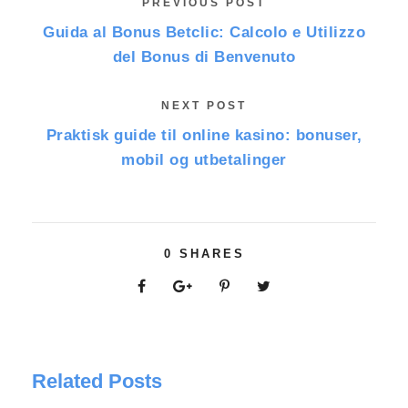
PREVIOUS POST
Guida al Bonus Betclic: Calcolo e Utilizzo
del Bonus di Benvenuto
NEXT POST
Praktisk guide til online kasino: bonuser,
mobil og utbetalinger
0
SHARES
Related Posts