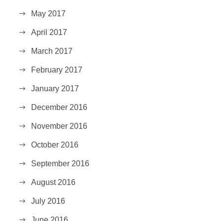
May 2017
April 2017
March 2017
February 2017
January 2017
December 2016
November 2016
October 2016
September 2016
August 2016
July 2016
June 2016