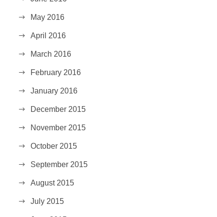
May 2016
April 2016
March 2016
February 2016
January 2016
December 2015
November 2015
October 2015
September 2015
August 2015
July 2015