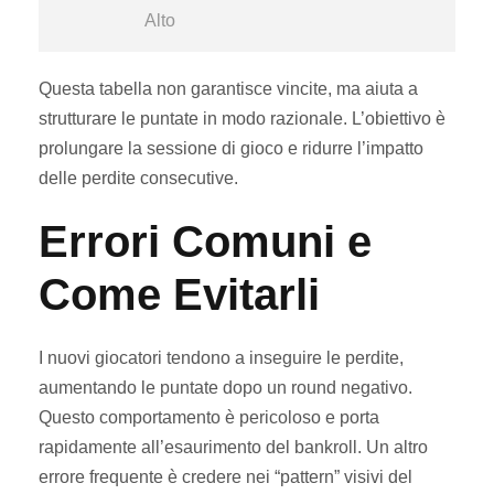
Alto
Questa tabella non garantisce vincite, ma aiuta a
strutturare le puntate in modo razionale. L’obiettivo è
prolungare la sessione di gioco e ridurre l’impatto
delle perdite consecutive.
Errori Comuni e
Come Evitarli
I nuovi giocatori tendono a inseguire le perdite,
aumentando le puntate dopo un round negativo.
Questo comportamento è pericoloso e porta
rapidamente all’esaurimento del bankroll. Un altro
errore frequente è credere nei “pattern” visivi del