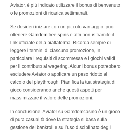
Aviator, è più indicato utilizzare il bonus di benvenuto
o le promozioni di ricarica settimanali.
Se desideri iniziare con un piccolo vantaggio, puoi
ottenere
Gamdom free spins
e altri bonus tramite il
link ufficiale della piattaforma. Ricorda sempre di
leggere i termini di ciascuna promozione, in
particolare i requisiti di scommessa e i giochi validi
per il contributo al wagering. Alcuni bonus potrebbero
escludere Aviator o applicare un peso ridotto al
calcolo del playthrough. Pianifica la tua strategia di
gioco considerando anche questi aspetti per
massimizzare il valore delle promozioni.
In conclusione, Aviator su Gamdomcasino è un gioco
di pura casualità dove la strategia si basa sulla
gestione del bankroll e sull’uso disciplinato degli