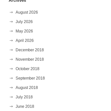
Archives
August 2026
July 2026
May 2026
April 2026
December 2018
November 2018
October 2018
September 2018
August 2018
July 2018
June 2018