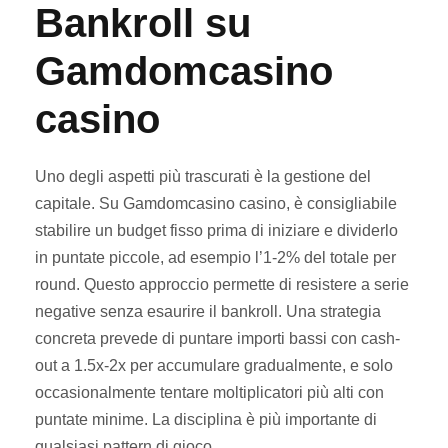
Bankroll su
Gamdomcasino
casino
Uno degli aspetti più trascurati è la gestione del
capitale. Su Gamdomcasino casino, è consigliabile
stabilire un budget fisso prima di iniziare e dividerlo
in puntate piccole, ad esempio l’1-2% del totale per
round. Questo approccio permette di resistere a serie
negative senza esaurire il bankroll. Una strategia
concreta prevede di puntare importi bassi con cash-
out a 1.5x-2x per accumulare gradualmente, e solo
occasionalmente tentare moltiplicatori più alti con
puntate minime. La disciplina è più importante di
qualsiasi pattern di gioco.