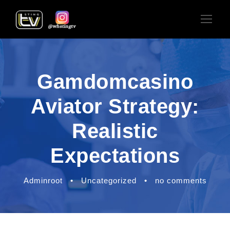
Gamdomcasino
Aviator Strategy:
Realistic
Expectations
Adminroot
•
Uncategorized
•
no comments