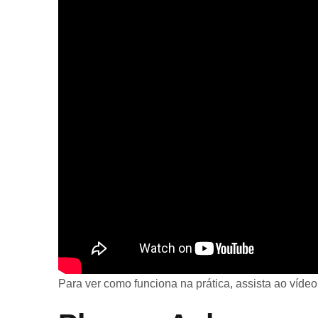
Para ver como funciona na prática, assista ao vídeo