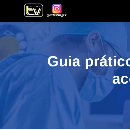
Guia prático
ac