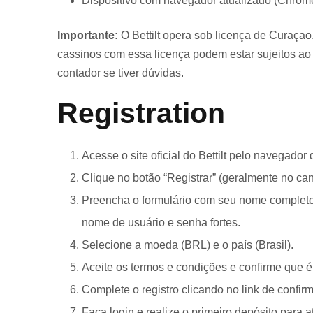
Dispositivo com navegador atualizado (Chrome
Importante:
O Bettilt opera sob licença de Curaçao.
cassinos com essa licença podem estar sujeitos ao
contador se tiver dúvidas.
Registration
Acesse o site oficial do Bettilt pelo navegador
Clique no botão “Registrar” (geralmente no cant
Preencha o formulário com seu nome completo,
nome de usuário e senha fortes.
Selecione a moeda (BRL) e o país (Brasil).
Aceite os termos e condições e confirme que é
Complete o registro clicando no link de confi
Faça login e realize o primeiro depósito para 