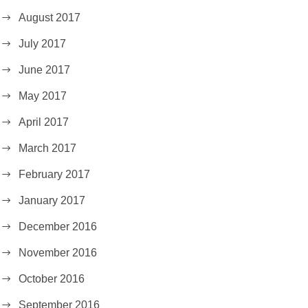
August 2017
July 2017
June 2017
May 2017
April 2017
March 2017
February 2017
January 2017
December 2016
November 2016
October 2016
September 2016