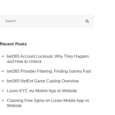
Recent Posts
bet365 Account Lockouts: Why They Happen
and How to Unlock
bet365 Provider Filtering: Finding Games Fast
bet365 NetEnt Game Catalog Overview
Lizaro KYC via Mobile App vs Website
Claiming Free Spins on Lizaro Mobile App vs
Website