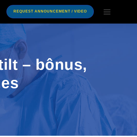
REQUEST ANNOUNCEMENT / VIDEO
tilt – bônus,
ues