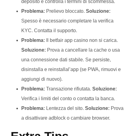
deposito e controlla i termini di scommessa.
Problema:
Prelievo bloccato.
Soluzione:
Spesso è necessario completare la verifica
KYC. Contatta il supporto.
Problema:
Il betfair app casino non si carica.
Soluzione:
Prova a cancellare la cache o usa
una connessione dati stabile. Se persiste,
disinstalla e reinstallal’app (se PWA, rimuovi e
aggiungi di nuovo).
Problema:
Transazione rifiutata.
Soluzione:
Verifica i limiti del conto o contatta la banca.
Problema:
Lentezza del sito.
Soluzione:
Prova
a disattivare adblock o cambiare browser.