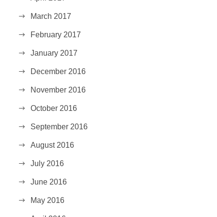
March 2017
February 2017
January 2017
December 2016
November 2016
October 2016
September 2016
August 2016
July 2016
June 2016
May 2016