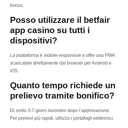
bonus.
Posso utilizzare il betfair
app casino su tutti i
dispositivi?
La piattaforma è mobile-responsive e offre una PWA
scaricabile direttamente dal browser per Android e
iOS.
Quanto tempo richiede un
prelievo tramite bonifico?
Di solito 3-7 giorni lavorativi dopo l’approvazione.
Per prelievi più rapidi, utilizza i portafogli elettronici.