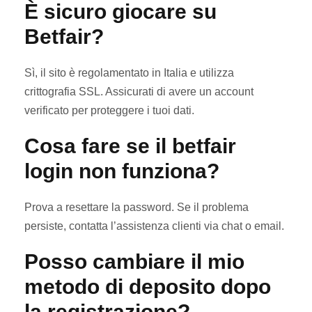
È sicuro giocare su
Betfair?
Sì, il sito è regolamentato in Italia e utilizza
crittografia SSL. Assicurati di avere un account
verificato per proteggere i tuoi dati.
Cosa fare se il betfair
login non funziona?
Prova a resettare la password. Se il problema
persiste, contatta l’assistenza clienti via chat o email.
Posso cambiare il mio
metodo di deposito dopo
la registrazione?