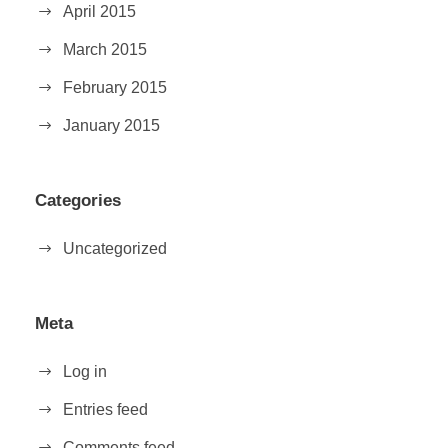
April 2015
March 2015
February 2015
January 2015
Categories
Uncategorized
Meta
Log in
Entries feed
Comments feed