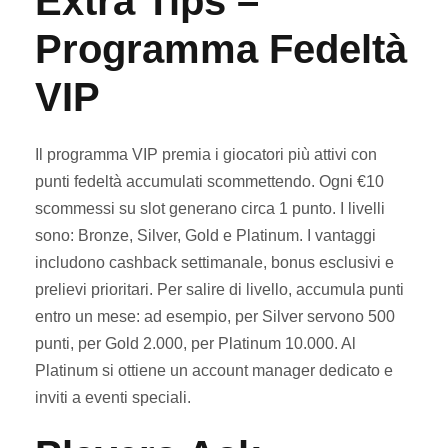
Extra Tips –
Programma Fedeltà
VIP
Il programma VIP premia i giocatori più attivi con
punti fedeltà accumulati scommettendo. Ogni €10
scommessi su slot generano circa 1 punto. I livelli
sono: Bronze, Silver, Gold e Platinum. I vantaggi
includono cashback settimanale, bonus esclusivi e
prelievi prioritari. Per salire di livello, accumula punti
entro un mese: ad esempio, per Silver servono 500
punti, per Gold 2.000, per Platinum 10.000. Al
Platinum si ottiene un account manager dedicato e
inviti a eventi speciali.