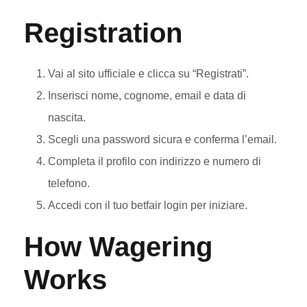
Registration
Vai al sito ufficiale e clicca su “Registrati”.
Inserisci nome, cognome, email e data di
nascita.
Scegli una password sicura e conferma l’email.
Completa il profilo con indirizzo e numero di
telefono.
Accedi con il tuo betfair login per iniziare.
How Wagering
Works