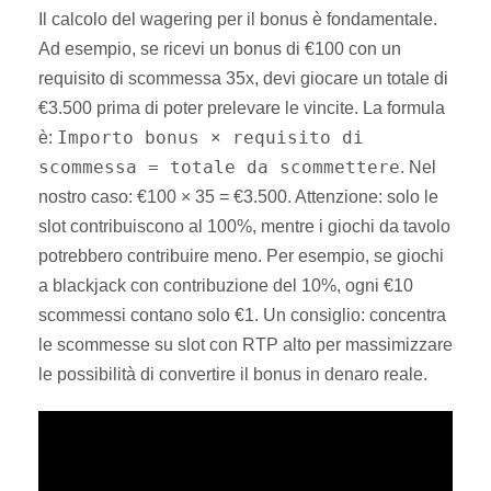
Il calcolo del wagering per il bonus è fondamentale.
Ad esempio, se ricevi un bonus di €100 con un
requisito di scommessa 35x, devi giocare un totale di
€3.500 prima di poter prelevare le vincite. La formula
Importo bonus × requisito di
è:
scommessa = totale da scommettere
. Nel
nostro caso: €100 × 35 = €3.500. Attenzione: solo le
slot contribuiscono al 100%, mentre i giochi da tavolo
potrebbero contribuire meno. Per esempio, se giochi
a blackjack con contribuzione del 10%, ogni €10
scommessi contano solo €1. Un consiglio: concentra
le scommesse su slot con RTP alto per massimizzare
le possibilità di convertire il bonus in denaro reale.