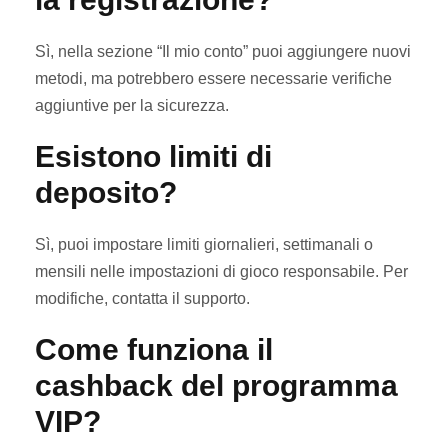
Sì, nella sezione “Il mio conto” puoi aggiungere nuovi
metodi, ma potrebbero essere necessarie verifiche
aggiuntive per la sicurezza.
Esistono limiti di
deposito?
Sì, puoi impostare limiti giornalieri, settimanali o
mensili nelle impostazioni di gioco responsabile. Per
modifiche, contatta il supporto.
Come funziona il
cashback del programma
VIP?