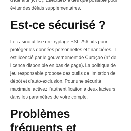
d’identité (KYC). Effectuez-la dès que possible pour
éviter des délais supplémentaires.
Est-ce sécurisé ?
Le casino utilise un cryptage SSL 256 bits pour
protéger les données personnelles et financières. Il
est licencié par le gouvernement de Curaçao (n° de
licence disponible en bas de page). La politique de
jeu responsable propose des outils de limitation de
dépôt et d’auto-exclusion. Pour une sécurité
maximale, activez l’authentification à deux facteurs
dans les paramètres de votre compte.
Problèmes
fréquents et