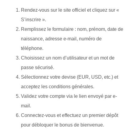
Rendez-vous sur le site officiel et cliquez sur «
S’inscrire ».
Remplissez le formulaire : nom, prénom, date de
naissance, adresse e-mail, numéro de
téléphone.
Choisissez un nom d’utilisateur et un mot de
passe sécurisé.
Sélectionnez votre devise (EUR, USD, etc.) et
acceptez les conditions générales.
Validez votre compte via le lien envoyé par e-
mail.
Connectez-vous et effectuez un premier dépôt
pour débloquer le bonus de bienvenue.