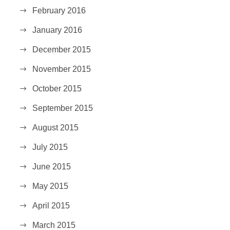
February 2016
January 2016
December 2015
November 2015
October 2015
September 2015
August 2015
July 2015
June 2015
May 2015
April 2015
March 2015