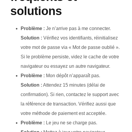
solutions
Problème :
Je n’arrive pas à me connecter.
Solution :
Vérifiez vos identifiants, réinitialisez
votre mot de passe via « Mot de passe oublié ».
Si le problème persiste, videz le cache de votre
navigateur ou essayez un autre navigateur.
Problème :
Mon dépôt n’apparaît pas.
Solution :
Attendez 15 minutes (délai de
confirmation). Si rien, contactez le support avec
la référence de transaction. Vérifiez aussi que
votre méthode de paiement est acceptée.
Problème :
Le jeu ne se charge pas.