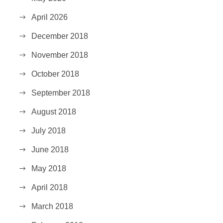
April 2026
December 2018
November 2018
October 2018
September 2018
August 2018
July 2018
June 2018
May 2018
April 2018
March 2018