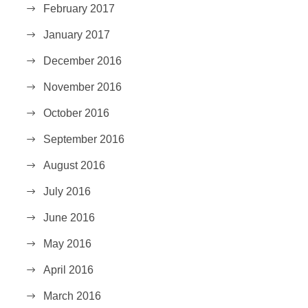
February 2017
January 2017
December 2016
November 2016
October 2016
September 2016
August 2016
July 2016
June 2016
May 2016
April 2016
March 2016