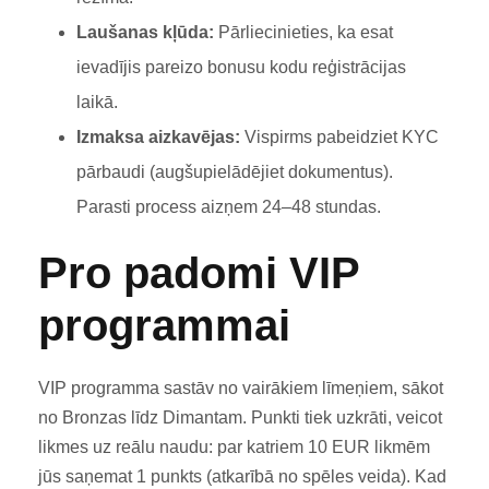
Laušanas kļūda:
Pārliecinieties, ka esat
ievadījis pareizo bonusu kodu reģistrācijas
laikā.
Izmaksa aizkavējas:
Vispirms pabeidziet KYC
pārbaudi (augšupielādējiet dokumentus).
Parasti process aizņem 24–48 stundas.
Pro padomi VIP
programmai
VIP programma sastāv no vairākiem līmeņiem, sākot
no Bronzas līdz Dimantam. Punkti tiek uzkrāti, veicot
likmes uz reālu naudu: par katriem 10 EUR likmēm
jūs saņemat 1 punkts (atkarībā no spēles veida). Kad