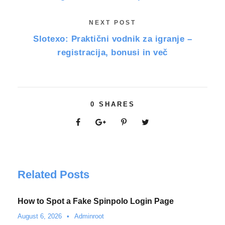
NEXT POST
Slotexo: Praktični vodnik za igranje –
registracija, bonusi in več
0
SHARES
Related Posts
How to Spot a Fake Spinpolo Login Page
August 6, 2026
•
Adminroot