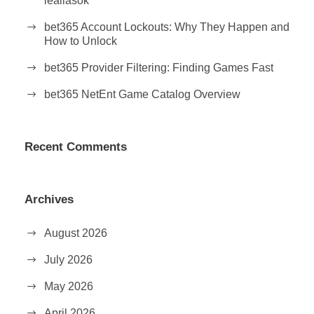
leállások
bet365 Account Lockouts: Why They Happen and
How to Unlock
bet365 Provider Filtering: Finding Games Fast
bet365 NetEnt Game Catalog Overview
Recent Comments
Archives
August 2026
July 2026
May 2026
April 2026