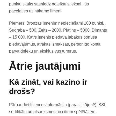
punktu skaits sasniedz noteiktu slieksni, jūs
paceļaties uz nākamo līmeni.
Piemērs: Bronzas līmenim nepieciešami 100 punkti,
Sudraba – 500, Zelts – 2000, Platīns – 5000, Dimants
– 15 000. Katrs līmenis piedāvā labākus bonusa
piedāvājumus, ātrākas izmaksas, personīgo konta
pārvaldnieku un ekskluzīvus turnīrus.
Ātrie jautājumi
Kā zināt, vai kazino ir
drošs?
Pārbaudiet licences informāciju (parasti kājenē), SSL
sertifikātu un atsauksmes no citiem spēlētājiem.