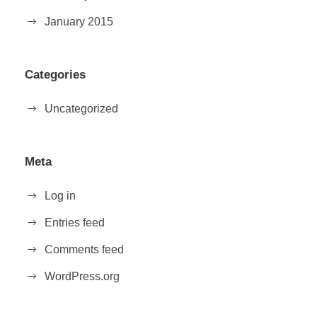
January 2015
Categories
Uncategorized
Meta
Log in
Entries feed
Comments feed
WordPress.org