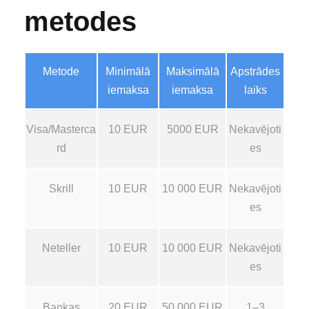
metodes
Metode
Minimālā
Maksimālā
Apstrādes
iemaksa
iemaksa
laiks
Visa/Masterca
10 EUR
5000 EUR
Nekavējoti
rd
es
Skrill
10 EUR
10 000 EUR
Nekavējoti
es
Neteller
10 EUR
10 000 EUR
Nekavējoti
es
Bankas
20 EUR
50 000 EUR
1–3