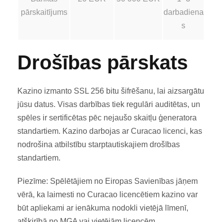
pārskaitījums
darbadiena
s
Drošības pārskats
Kazino izmanto SSL 256 bitu šifrēšanu, lai aizsargātu
jūsu datus. Visas darbības tiek regulāri auditētas, un
spēles ir sertificētas pēc nejaušo skaitļu ģeneratora
standartiem. Kazino darbojas ar Curacao licenci, kas
nodrošina atbilstību starptautiskajiem drošības
standartiem.
Piezīme: Spēlētājiem no Eiropas Savienības jāņem
vērā, ka laimesti no Curacao licencētiem kazino var
būt apliekami ar ienākuma nodokli vietējā līmenī,
atšķirībā no MGA vai vietējām licencēm.