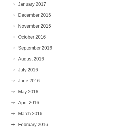
January 2017
December 2016
November 2016
October 2016
September 2016
August 2016
July 2016
June 2016
May 2016
April 2016
March 2016
February 2016