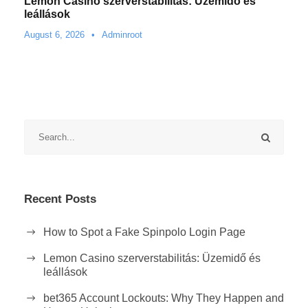
Lemon Casino szerverstabilitás: Üzemidő és
leállások
August 6, 2026
•
Adminroot
Recent Posts
How to Spot a Fake Spinpolo Login Page
Lemon Casino szerverstabilitás: Üzemidő és
leállások
bet365 Account Lockouts: Why They Happen and