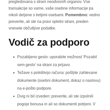
pregledovana s strani neodvisnih organov. Vse
transakcije so varne, vaše osebne informacije pa
nikoli deljene s tretjimi osebami.
Pomembno:
vedno
preverite, ali ste na pravi spletni strani, preden
vnesete občutljive podatke.
Vodič za podporo
Pozabljeno geslo: uporabite možnost ‘Pozabil
sem geslo’ na strani za prijavo.
Težave s potrditvijo računa: pošljite zahtevane
dokumente (osebni dokument, dokaz o naslovu)
na e-pošto podpore.
Dvig ni bil izveden: preverite, ali ste izpolnili
pogoje bonusa in ali so dokumenti potrjeni. V