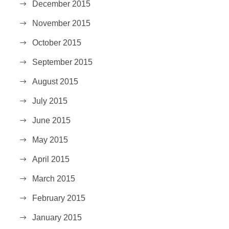
December 2015
November 2015
October 2015
September 2015
August 2015
July 2015
June 2015
May 2015
April 2015
March 2015
February 2015
January 2015