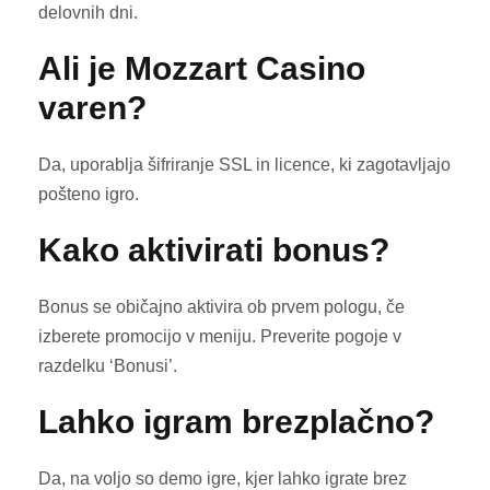
delovnih dni.
Ali je Mozzart Casino
varen?
Da, uporablja šifriranje SSL in licence, ki zagotavljajo
pošteno igro.
Kako aktivirati bonus?
Bonus se običajno aktivira ob prvem pologu, če
izberete promocijo v meniju. Preverite pogoje v
razdelku ‘Bonusi’.
Lahko igram brezplačno?
Da, na voljo so demo igre, kjer lahko igrate brez