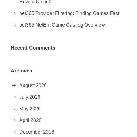
How to Unlock
bet365 Provider Filtering: Finding Games Fast
bet365 NetEnt Game Catalog Overview
Recent Comments
Archives
August 2026
July 2026
May 2026
April 2026
December 2018