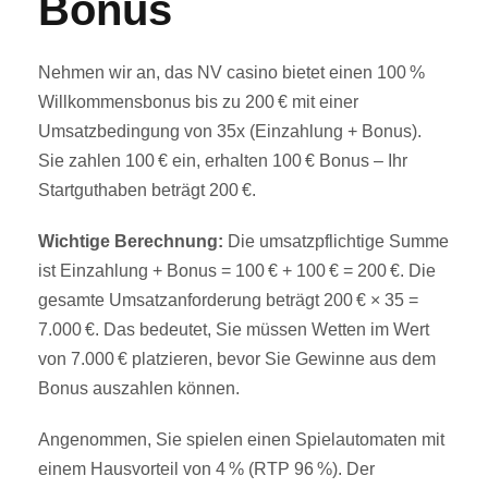
Bonus
Nehmen wir an, das NV casino bietet einen 100 %
Willkommensbonus bis zu 200 € mit einer
Umsatzbedingung von 35x (Einzahlung + Bonus).
Sie zahlen 100 € ein, erhalten 100 € Bonus – Ihr
Startguthaben beträgt 200 €.
Wichtige Berechnung:
Die umsatzpflichtige Summe
ist Einzahlung + Bonus = 100 € + 100 € = 200 €. Die
gesamte Umsatzanforderung beträgt 200 € × 35 =
7.000 €. Das bedeutet, Sie müssen Wetten im Wert
von 7.000 € platzieren, bevor Sie Gewinne aus dem
Bonus auszahlen können.
Angenommen, Sie spielen einen Spielautomaten mit
einem Hausvorteil von 4 % (RTP 96 %). Der