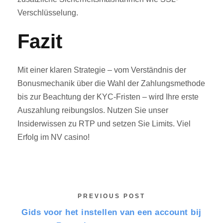
Verschlüsselung.
Fazit
Mit einer klaren Strategie – vom Verständnis der
Bonusmechanik über die Wahl der Zahlungsmethode
bis zur Beachtung der KYC-Fristen – wird Ihre erste
Auszahlung reibungslos. Nutzen Sie unser
Insiderwissen zu RTP und setzen Sie Limits. Viel
Erfolg im NV casino!
PREVIOUS POST
Gids voor het instellen van een account bij