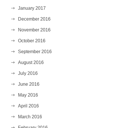
January 2017
December 2016
November 2016
October 2016
September 2016
August 2016
July 2016
June 2016
May 2016
April 2016
March 2016
February 2016