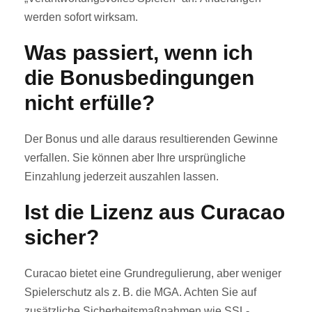
werden sofort wirksam.
Was passiert, wenn ich
die Bonusbedingungen
nicht erfülle?
Der Bonus und alle daraus resultierenden Gewinne
verfallen. Sie können aber Ihre ursprüngliche
Einzahlung jederzeit auszahlen lassen.
Ist die Lizenz aus Curacao
sicher?
Curacao bietet eine Grundregulierung, aber weniger
Spielerschutz als z. B. die MGA. Achten Sie auf
zusätzliche Sicherheitsmaßnahmen wie SSL-