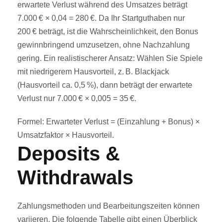
erwartete Verlust während des Umsatzes beträgt
7.000 € × 0,04 = 280 €. Da Ihr Startguthaben nur
200 € beträgt, ist die Wahrscheinlichkeit, den Bonus
gewinnbringend umzusetzen, ohne Nachzahlung
gering. Ein realistischerer Ansatz: Wählen Sie Spiele
mit niedrigerem Hausvorteil, z. B. Blackjack
(Hausvorteil ca. 0,5 %), dann beträgt der erwartete
Verlust nur 7.000 € × 0,005 = 35 €.
Formel: Erwarteter Verlust = (Einzahlung + Bonus) ×
Umsatzfaktor × Hausvorteil.
Deposits &
Withdrawals
Zahlungsmethoden und Bearbeitungszeiten können
variieren. Die folgende Tabelle gibt einen Überblick