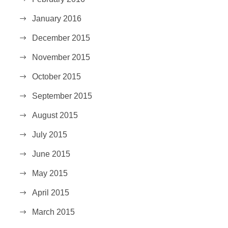
January 2016
December 2015
November 2015
October 2015
September 2015
August 2015
July 2015
June 2015
May 2015
April 2015
March 2015