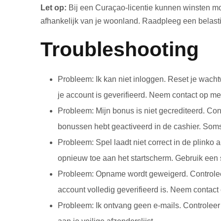
Let op:
Bij een Curaçao-licentie kunnen winsten mo
afhankelijk van je woonland. Raadpleeg een belast
Troubleshooting
Probleem: Ik kan niet inloggen. Reset je wacht
je account is geverifieerd. Neem contact op me
Probleem: Mijn bonus is niet gecrediteerd. Con
bonussen hebt geactiveerd in de cashier. Soms 
Probleem: Spel laadt niet correct in de plinko
opnieuw toe aan het startscherm. Gebruik een s
Probleem: Opname wordt geweigerd. Controleer 
account volledig geverifieerd is. Neem contact
Probleem: Ik ontvang geen e-mails. Controleer