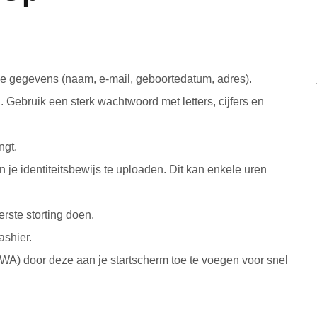
ijke gegevens (naam, e-mail, geboortedatum, adres).
ebruik een sterk wachtwoord met letters, cijfers en
ngt.
 je identiteitsbewijs te uploaden. Dit kan enkele uren
rste storting doen.
ashier.
WA) door deze aan je startscherm toe te voegen voor snel