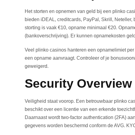
Het storten en opnemen van geld bij een plinko cas
bieden iDEAL, creditcards, PayPal, Skrill, Neteller
storting is vaak €10, opname minimaal €20. Opnamet
(bankoverschrijving). Er kunnen opnamekosten gel
Veel plinko casinos hanteren een opnamelimiet per 
een opname aanvraagt. Controleer of je bonusvoor
geweigerd.
Security Overview
Veiligheid staat voorop. Een betrouwbaar plinko cas
beschikt over een licentie van een erkende toezich
Daarnaast wordt two-factor authentication (2FA) aa
gegevens worden beschermd conform de AVG. KYC