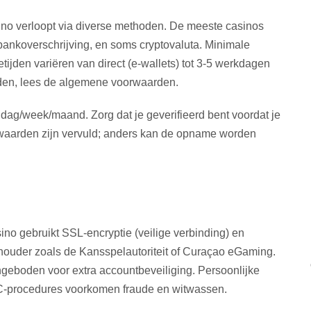
ino verloopt via diverse methoden. De meeste casinos
, bankoverschrijving, en soms cryptovaluta. Minimale
ijden variëren van direct (e-wallets) tot 3-5 werkdagen
den, lees de algemene voorwaarden.
dag/week/maand. Zorg dat je geverifieerd bent voordat je
waarden zijn vervuld; anders kan de opname worden
ino gebruikt SSL-encryptie (veilige verbinding) en
thouder zoals de Kansspelautoriteit of Curaçao eGaming.
ngeboden voor extra accountbeveiliging. Persoonlijke
-procedures voorkomen fraude en witwassen.