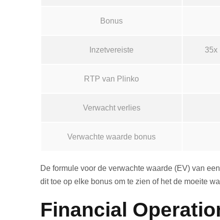
Bonus
Inzetvereiste
35x 
RTP van Plinko
Verwacht verlies
Verwachte waarde bonus
De formule voor de verwachte waarde (EV) van een 
dit toe op elke bonus om te zien of het de moeite wa
Financial Operatio