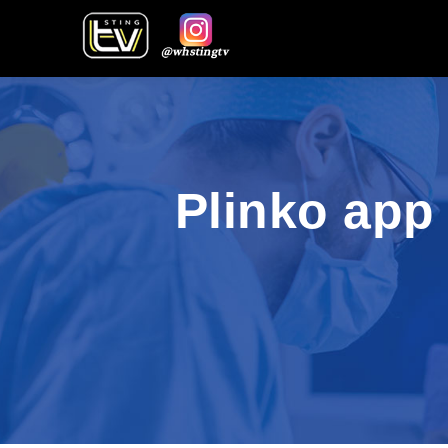
Plinko app