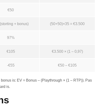
€50
(storting + bonus)
(50+50)×35 = €3.500
97%
€105
€3.500 × (1 – 0,97)
-€55
€50 – €105
bonus is: EV = Bonus – (Playthrough × (1 – RTP)). Pas
ard is.
ns