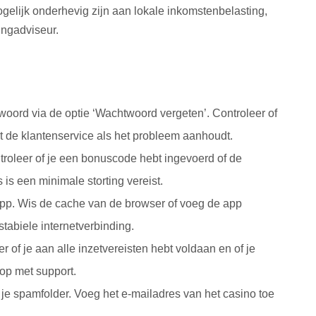
gelijk onderhevig zijn aan lokale inkomstenbelasting,
ingadviseur.
woord via de optie ‘Wachtwoord vergeten’. Controleer of
t de klantenservice als het probleem aanhoudt.
troleer of je een bonuscode hebt ingevoerd of de
is een minimale storting vereist.
 app. Wis de cache van de browser of voeg de app
tabiele internetverbinding.
of je aan alle inzetvereisten hebt voldaan en of je
 op met support.
 je spamfolder. Voeg het e-mailadres van het casino toe