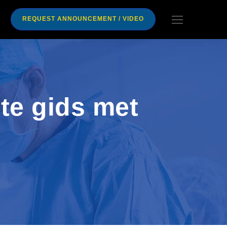
REQUEST ANNOUNCEMENT / VIDEO
te gids met