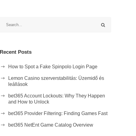
Recent Posts
How to Spot a Fake Spinpolo Login Page
Lemon Casino szerverstabilitás: Üzemidő és
leállások
bet365 Account Lockouts: Why They Happen
and How to Unlock
bet365 Provider Filtering: Finding Games Fast
bet365 NetEnt Game Catalog Overview