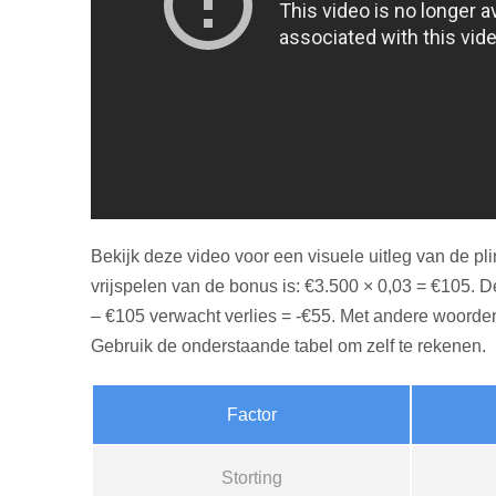
Bekijk deze video voor een visuele uitleg van de pl
vrijspelen van de bonus is: €3.500 × 0,03 = €105. 
– €105 verwacht verlies = -€55. Met andere woorde
Gebruik de onderstaande tabel om zelf te rekenen.
Factor
Storting