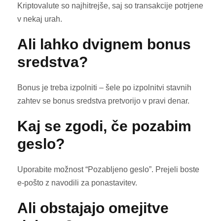
Kriptovalute so najhitrejše, saj so transakcije potrjene
v nekaj urah.
Ali lahko dvignem bonus
sredstva?
Bonus je treba izpolniti – šele po izpolnitvi stavnih
zahtev se bonus sredstva pretvorijo v pravi denar.
Kaj se zgodi, če pozabim
geslo?
Uporabite možnost “Pozabljeno geslo”. Prejeli boste
e-pošto z navodili za ponastavitev.
Ali obstajajo omejitve