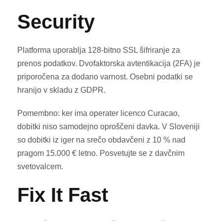
Security
Platforma uporablja 128-bitno SSL šifriranje za
prenos podatkov. Dvofaktorska avtentikacija (2FA) je
priporočena za dodano varnost. Osebni podatki se
hranijo v skladu z GDPR.
Pomembno: ker ima operater licenco Curacao,
dobitki niso samodejno oproščeni davka. V Sloveniji
so dobitki iz iger na srečo obdavčeni z 10 % nad
pragom 15.000 € letno. Posvetujte se z davčnim
svetovalcem.
Fix It Fast