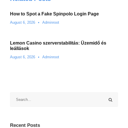
How to Spot a Fake Spinpolo Login Page
August 6, 2026
•
Adminroot
Lemon Casino szerverstabilitás: Üzemidő és
leállások
August 6, 2026
•
Adminroot
Recent Posts