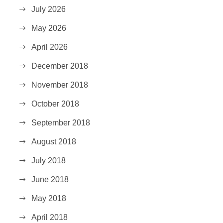
July 2026
May 2026
April 2026
December 2018
November 2018
October 2018
September 2018
August 2018
July 2018
June 2018
May 2018
April 2018