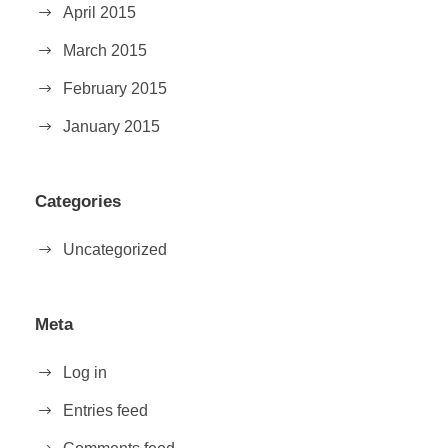
April 2015
March 2015
February 2015
January 2015
Categories
Uncategorized
Meta
Log in
Entries feed