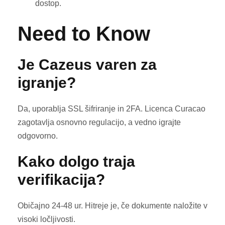
dostop.
Need to Know
Je Cazeus varen za
igranje?
Da, uporablja SSL šifriranje in 2FA. Licenca Curacao
zagotavlja osnovno regulacijo, a vedno igrajte
odgovorno.
Kako dolgo traja
verifikacija?
Običajno 24-48 ur. Hitreje je, če dokumente naložite v
visoki ločljivosti.