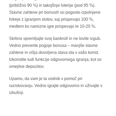
(približno 90 %) in takojšnje loterije (pod 95 %).
Stavne zahteve pri bonusih so pogosto izpolnjene
hitreje z igranjem slotov, saj prispevajo 100 %,
medtem ko namizne igre prispevajo le 10-20 %.
Skrbno spremljajte svoj bankroll in ne lovite izgub.
Vedno preverite pogoje bonusa – manjše stavne
zahteve in višja dovoljena stava sta v vašo korist.
Izkoristite tudi funkcije odgovornega igranja, kot so
omejitve depozitov.
Upamo, da vam je ta vodnik v pomoč pri
raziskovanju. Vedno igrajte odgovorno in uživajte v
izkušnji.