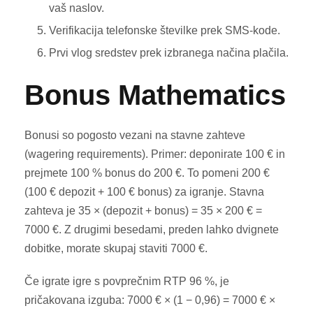
vaš naslov.
Verifikacija telefonske številke prek SMS-kode.
Prvi vlog sredstev prek izbranega načina plačila.
Bonus Mathematics
Bonusi so pogosto vezani na stavne zahteve
(wagering requirements). Primer: deponirate 100 € in
prejmete 100 % bonus do 200 €. To pomeni 200 €
(100 € depozit + 100 € bonus) za igranje. Stavna
zahteva je 35 × (depozit + bonus) = 35 × 200 € =
7000 €. Z drugimi besedami, preden lahko dvignete
dobitke, morate skupaj staviti 7000 €.
Če igrate igre s povprečnim RTP 96 %, je
pričakovana izguba: 7000 € × (1 − 0,96) = 7000 € ×