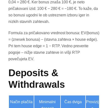
0,04 = 280 €. Ker bonus znaša 100 €, je neto
pričakovani izid: 100 € − 280 € = −180 €. To kaže, da
so bonusi ugodni le ob ustreznem izboru iger in
nizkih stavnih zahtevah.
Formula za pričakovano vrednost bonusa: EV(bonus)
= (znesek bonusa) − (stavna zahteva × house edge).
Pri tem house edge = 1 − RTP. Vedno preverite
pogoje – nižje stavne zahteve in višji RTP
povečujeta EV.
Deposits &
Withdrawals
Način plačila
Minimalni
Čas dviga
Provizij