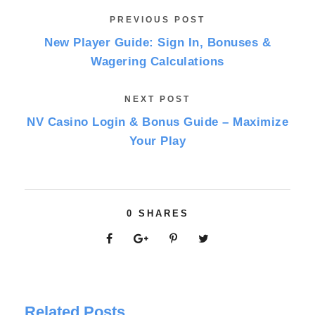
PREVIOUS POST
New Player Guide: Sign In, Bonuses &
Wagering Calculations
NEXT POST
NV Casino Login & Bonus Guide – Maximize
Your Play
0
SHARES
Related Posts