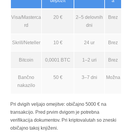
depozit
a
Visa/Masterca
20 €
2–5 delovnih
Brez
rd
dni
Skrill/Neteller
10 €
24 ur
Brez
Bitcoin
0,0001 BTC
1–2 uri
Brez
Bančno
50 €
3–7 dni
Možna
nakazilo
Pri dvigih veljajo omejitve: običajno 5000 € na
transakcijo. Pred prvim dvigom je potrebna
verifikacija dokumentov. Pri kriptovalutah so zneski
običajno takoj knjiženi.