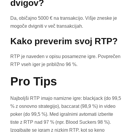
dvigov?
Da, običajno 5000 € na transakcijo. Višje zneske je
mogoče dvigniti v več transakcijah.
Kako preverim svoj RTP?
RTP je naveden v opisu posamezne igre. Povprečen
RTP vseh iger je približno 96 %.
Pro Tips
Najboljši RTP imajo namizne igre: blackjack (do 99,5
% z osnovno strategijo), baccarat (98,9 %) in video
poker (do 99,5 %). Med igralnimi avtomati izberite
tiste z RTP nad 97 % (npr. Blood Suckers 98 %).
Izogibajte se igram z nizkim RTP, kot so keno