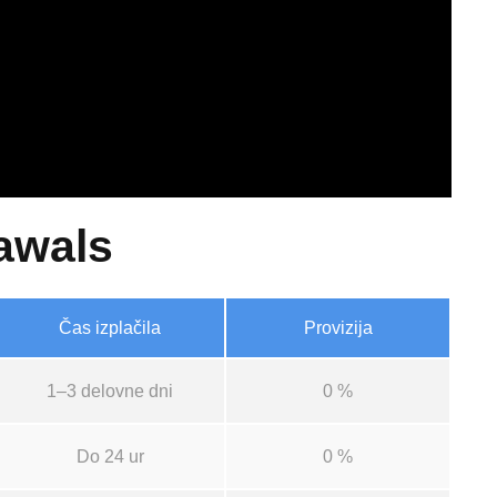
awals
Čas izplačila
Provizija
1–3 delovne dni
0 %
Do 24 ur
0 %