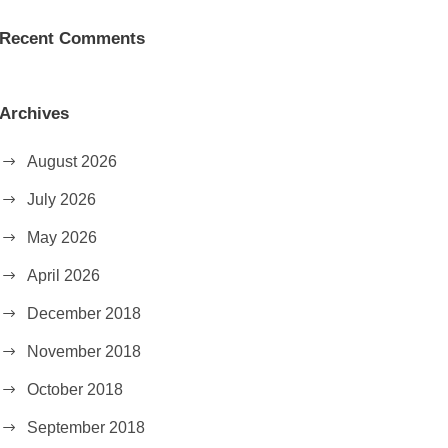
Recent Comments
Archives
August 2026
July 2026
May 2026
April 2026
December 2018
November 2018
October 2018
September 2018