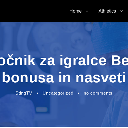
Home
Athletics
ročnik za igralce Be
bonusa in nasveti
StingTV
•
Uncategorized
•
no comments