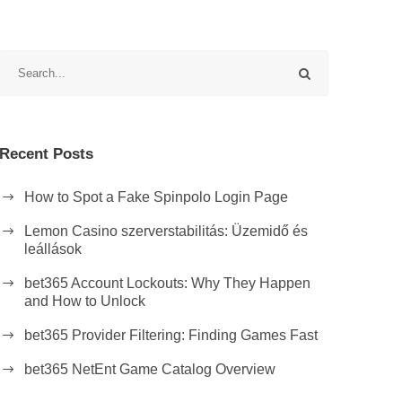
Recent Posts
How to Spot a Fake Spinpolo Login Page
Lemon Casino szerverstabilitás: Üzemidő és
leállások
bet365 Account Lockouts: Why They Happen
and How to Unlock
bet365 Provider Filtering: Finding Games Fast
bet365 NetEnt Game Catalog Overview