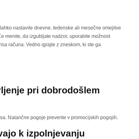
 lahko nastavite dnevne, tedenske ali mesečne omejitve
 Če menite, da izgubljate nadzor, uporabite možnost
risa računa. Vedno igrajte z zneskom, ki ste ga
ljenje pri dobrodošlem
sa. Natančne pogoje preverite v promocijskih pogojih.
vajo k izpolnjevanju