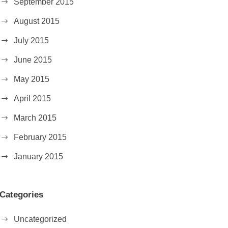
September 2015
August 2015
July 2015
June 2015
May 2015
April 2015
March 2015
February 2015
January 2015
Categories
Uncategorized