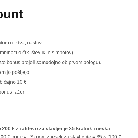
ount
tum rojstva, naslov.
binacijo črk, številk in simbolov).
oste bonus prejeli samodejno ob prvem pologu).
am jo pošljejo.
bičajno 10 €.
bonus račun.
00 € z zahtevo za stavljenje 35-kratnik zneska
 100 € bonusa. Skupni znesek za stavljenje = 35 × (100 € +