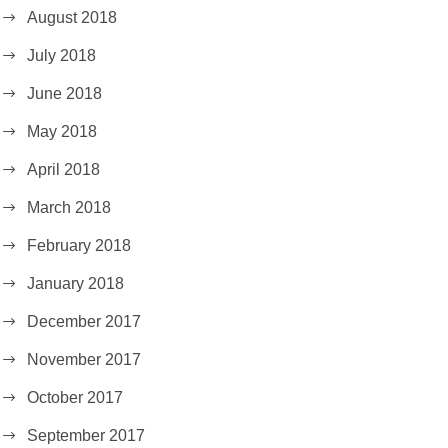
August 2018
July 2018
June 2018
May 2018
April 2018
March 2018
February 2018
January 2018
December 2017
November 2017
October 2017
September 2017