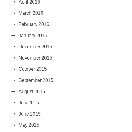
April 2016
March 2016
February 2016
January 2016
December 2015
November 2015
October 2015
September 2015
August 2015
July 2015
June 2015
May 2015