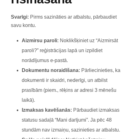
Svarīgi:
Pirms sazināties ar atbalstu, pārbaudiet
savu kontu.
Aizmirsu paroli:
Noklikšķiniet uz “Aizmirsāt
paroli?” reģistrācijas lapā un izpildiet
norādījumus e-pastā.
Dokumentu noraidīšana:
Pārliecinieties, ka
dokumenti ir skaidri, nederīgi, un atbilst
prasībām (piem., rēķins ar adresi 3 mēnešu
laikā).
Izmaksas kavēšanās:
Pārbaudiet izmaksas
statusu sadaļā “Mani darījumi”. Ja pēc 48
stundām nav izmaiņu, sazinieties ar atbalstu.