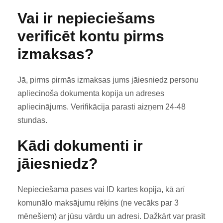
Vai ir nepieciešams
verificēt kontu pirms
izmaksas?
Jā, pirms pirmās izmaksas jums jāiesniedz personu
apliecinoša dokumenta kopija un adreses
apliecinājums. Verifikācija parasti aizņem 24-48
stundas.
Kādi dokumenti ir
jāiesniedz?
Nepieciešama pases vai ID kartes kopija, kā arī
komunālo maksājumu rēķins (ne vecāks par 3
mēnešiem) ar jūsu vārdu un adresi. Dažkārt var prasīt