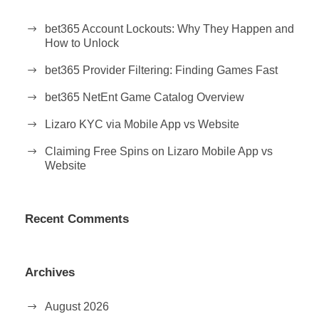
bet365 Account Lockouts: Why They Happen and
How to Unlock
bet365 Provider Filtering: Finding Games Fast
bet365 NetEnt Game Catalog Overview
Lizaro KYC via Mobile App vs Website
Claiming Free Spins on Lizaro Mobile App vs
Website
Recent Comments
Archives
August 2026