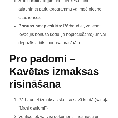
Spēle neielādējas:
Notīriet kešatmiņu,
atjauniniet pārlūkprogrammu vai mēģiniet no
citas ierīces.
Bonuss nav piešķirts:
Pārbaudiet, vai esat
ievadījis bonusa kodu (ja nepieciešams) un vai
depozīts atbilst bonusa prasībām.
Pro padomi –
Kavētas izmaksas
risināšana
Pārbaudiet izmaksas statusu savā kontā (sadaļa
“Mani darījumi”).
Verificējiet, vai visi dokumenti ir iesniegti un