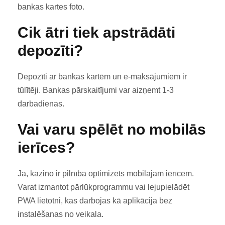
bankas kartes foto.
Cik ātri tiek apstrādāti
depozīti?
Depozīti ar bankas kartēm un e-maksājumiem ir
tūlītēji. Bankas pārskaitījumi var aizņemt 1-3
darbadienas.
Vai varu spēlēt no mobilās
ierīces?
Jā, kazino ir pilnībā optimizēts mobilajām ierīcēm.
Varat izmantot pārlūkprogrammu vai lejupielādēt
PWA lietotni, kas darbojas kā aplikācija bez
instalēšanas no veikala.