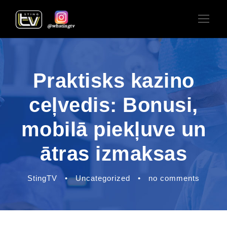
Praktisks kazino
ceļvedis: Bonusi,
mobilā piekļuve un
ātras izmaksas
StingTV
•
Uncategorized
•
no comments