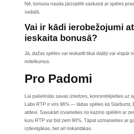
Nē, bonusa nauda jāizspēlē saskaņā ar spēles prasī
sadaļā.
Vai ir kādi ierobežojumi a
ieskaita bonusā?
Jā, dažas spēles var ieskaitīt tikai daļēji vai vispār
noteikumus.
Pro Padomi
Lai palielinātu savas izredzes, koncentrējieties uz
Labs RTP ir virs 96% — tādas spēles kā Starburst,
atdevi. Savukārt izvairieties no kazino spēlēm ar
kuru RTP var būt zem 90%. Tāpat uzmanieties ar gal
izdevīgākas, bet arī riskantākas.