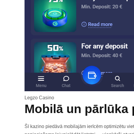
Legzo Casino
Mobilā un pārlūka 
Šī kazino piedāvā mobilajām ierīcēm optimizētu vie