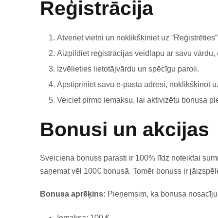
Reģistrācija
Atveriet vietni un noklikšķiniet uz “Reģistrēties”
Aizpildiet reģistrācijas veidlapu ar savu vārdu, 
Izvēlieties lietotājvārdu un spēcīgu paroli.
Apstipriniet savu e-pasta adresi, noklikšķinot u
Veiciet pirmo iemaksu, lai aktivizētu bonusa pi
Bonusi un akcijas
Sveiciena bonuss parasti ir 100% līdz noteiktai su
saņemat vēl 100€ bonusā. Tomēr bonuss ir jāizspē
Bonusa aprēķins:
Pieņemsim, ka bonusa nosacījum
Iemaksa: 100 €