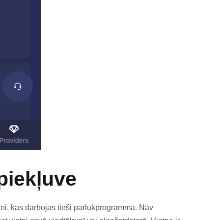
piekļuve
tni, kas darbojas tieši pārlūkprogrammā. Nav