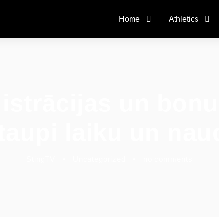
Home
Athletics
ģistrācijas un bonu
etaupi laiku un nau
StingTV
•
Uncategorized
•
no comments