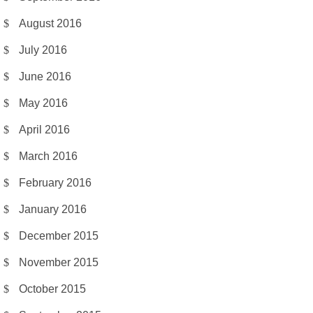
August 2016
July 2016
June 2016
May 2016
April 2016
March 2016
February 2016
January 2016
December 2015
November 2015
October 2015