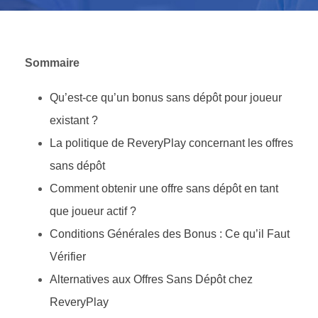
Sommaire
Qu’est-ce qu’un bonus sans dépôt pour joueur
existant ?
La politique de ReveryPlay concernant les offres
sans dépôt
Comment obtenir une offre sans dépôt en tant
que joueur actif ?
Conditions Générales des Bonus : Ce qu’il Faut
Vérifier
Alternatives aux Offres Sans Dépôt chez
ReveryPlay