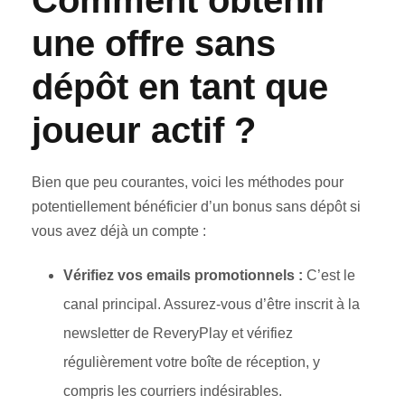
Comment obtenir
une offre sans
dépôt en tant que
joueur actif ?
Bien que peu courantes, voici les méthodes pour
potentiellement bénéficier d’un bonus sans dépôt si
vous avez déjà un compte :
Vérifiez vos emails promotionnels :
C’est le
canal principal. Assurez-vous d’être inscrit à la
newsletter de ReveryPlay et vérifiez
régulièrement votre boîte de réception, y
compris les courriers indésirables.