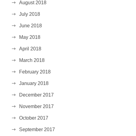
August 2018
July 2018
June 2018
May 2018
April 2018
March 2018
February 2018
January 2018
December 2017
November 2017
October 2017
September 2017