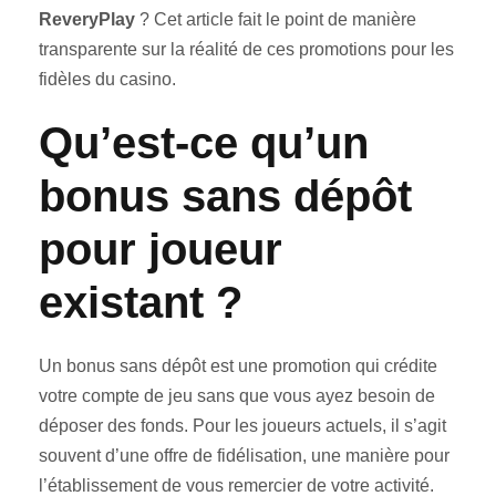
ReveryPlay
? Cet article fait le point de manière
transparente sur la réalité de ces promotions pour les
fidèles du casino.
Qu’est-ce qu’un
bonus sans dépôt
pour joueur
existant ?
Un bonus sans dépôt est une promotion qui crédite
votre compte de jeu sans que vous ayez besoin de
déposer des fonds. Pour les joueurs actuels, il s’agit
souvent d’une offre de fidélisation, une manière pour
l’établissement de vous remercier de votre activité.