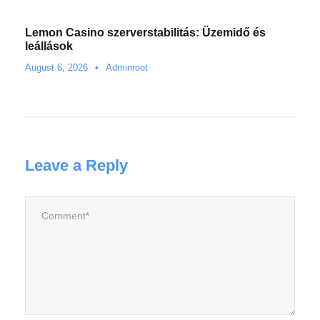
Lemon Casino szerverstabilitás: Üzemidő és
leállások
August 6, 2026
•
Adminroot
Leave a Reply