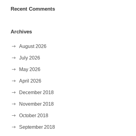
Recent Comments
Archives
August 2026
July 2026
May 2026
April 2026
December 2018
November 2018
October 2018
September 2018