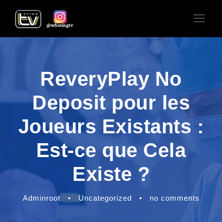
ReveryPlay No
Deposit pour les
Joueurs Existants :
Est-ce que Cela
Existe ?
Adminroot
•
Uncategorized
•
no comments