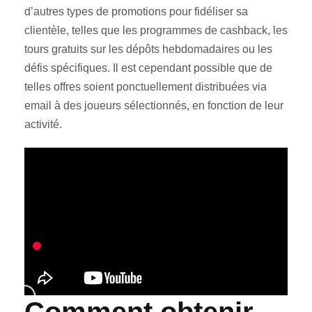
d’autres types de promotions pour fidéliser sa
clientèle, telles que les programmes de cashback, les
tours gratuits sur les dépôts hebdomadaires ou les
défis spécifiques. Il est cependant possible que de
telles offres soient ponctuellement distribuées via
email à des joueurs sélectionnés, en fonction de leur
activité.