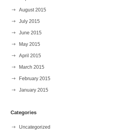
August 2015
July 2015
June 2015
May 2015
April 2015
March 2015
February 2015
January 2015
Categories
Uncategorized