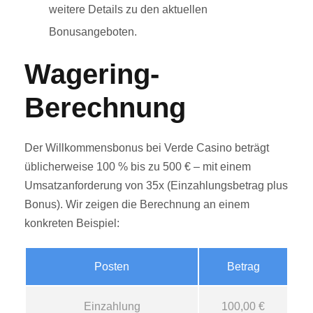
weitere Details zu den aktuellen
Bonusangeboten.
Wagering-
Berechnung
Der Willkommensbonus bei Verde Casino beträgt
üblicherweise 100 % bis zu 500 € – mit einem
Umsatzanforderung von 35x (Einzahlungsbetrag plus
Bonus). Wir zeigen die Berechnung an einem
konkreten Beispiel:
Posten
Betrag
Einzahlung
100,00 €