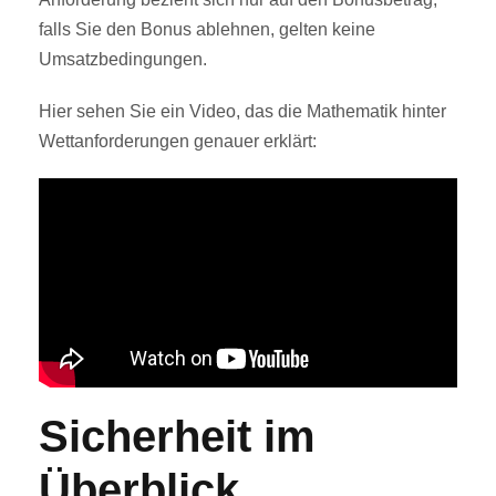
falls Sie den Bonus ablehnen, gelten keine
Umsatzbedingungen.
Hier sehen Sie ein Video, das die Mathematik hinter
Wettanforderungen genauer erklärt:
Sicherheit im
Überblick