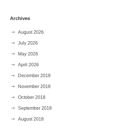
Archives
August 2026
July 2026
May 2026
April 2026
December 2018
November 2018
October 2018
September 2018
August 2018