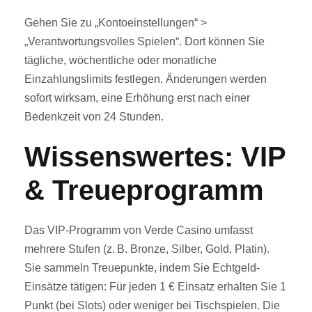
Gehen Sie zu „Kontoeinstellungen“ >
„Verantwortungsvolles Spielen“. Dort können Sie
tägliche, wöchentliche oder monatliche
Einzahlungslimits festlegen. Änderungen werden
sofort wirksam, eine Erhöhung erst nach einer
Bedenkzeit von 24 Stunden.
Wissenswertes: VIP
& Treueprogramm
Das VIP-Programm von Verde Casino umfasst
mehrere Stufen (z. B. Bronze, Silber, Gold, Platin).
Sie sammeln Treuepunkte, indem Sie Echtgeld-
Einsätze tätigen: Für jeden 1 € Einsatz erhalten Sie 1
Punkt (bei Slots) oder weniger bei Tischspielen. Die