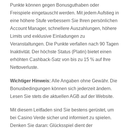
Punkte können gegen Bonusguthaben oder
Freispiele eingetauscht werden. Mit jedem Aufstieg in
eine höhere Stufe verbessern Sie Ihren persönlichen
Account Manager, schnellere Auszahlungen, höhere
Limits und exklusive Einladungen zu
Veranstaltungen. Die Punkte verfallen nach 90 Tagen
Inaktivität. Der höchste Status (Platin) bietet einen
erhöhten Cashback-Satz von bis zu 15 % auf Ihre
Nettoverluste.
Wichtiger Hinweis:
Alle Angaben ohne Gewähr. Die
Bonusbedingungen können sich jederzeit ändern.
Lesen Sie stets die aktuellen AGB auf der Website.
Mit diesem Leitfaden sind Sie bestens gerüstet, um
bei Casino Verde sicher und informiert zu spielen.
Denken Sie daran: Glücksspiel dient der