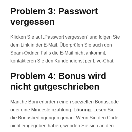
Problem 3: Passwort
vergessen
Klicken Sie auf „Passwort vergessen“ und folgen Sie
dem Link in der E-Mail. Überprüfen Sie auch den
Spam-Ordner. Falls die E-Mail nicht ankommt,
kontaktieren Sie den Kundendienst per Live-Chat.
Problem 4: Bonus wird
nicht gutgeschrieben
Manche Boni erfordern einen speziellen Bonuscode
oder eine Mindesteinzahlung.
Lösung:
Lesen Sie
die Bonusbedingungen genau. Wenn Sie den Code
nicht eingegeben haben, wenden Sie sich an den