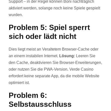
Support – in der Regel können Boni nachträglich
aktiviert werden, solange noch keine Spiele gespielt
wurden.
Problem 5: Spiel sperrt
sich oder lädt nicht
Dies liegt meist an Veraltetem Browser-Cache oder
an einem instabilen Internet.
Lösung:
Leeren Sie
den Cache, deaktivieren Sie Browser-Erweiterungen,
oder nutzen Sie die PWA-Version. Verde Casino
erfordert keine separate App, da die mobile Website
optimiert ist.
Problem 6:
Selbstausschluss