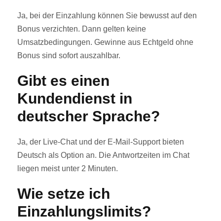
Ja, bei der Einzahlung können Sie bewusst auf den
Bonus verzichten. Dann gelten keine
Umsatzbedingungen. Gewinne aus Echtgeld ohne
Bonus sind sofort auszahlbar.
Gibt es einen
Kundendienst in
deutscher Sprache?
Ja, der Live-Chat und der E-Mail-Support bieten
Deutsch als Option an. Die Antwortzeiten im Chat
liegen meist unter 2 Minuten.
Wie setze ich
Einzahlungslimits?