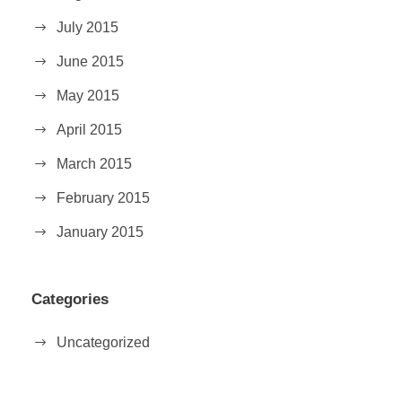
July 2015
June 2015
May 2015
April 2015
March 2015
February 2015
January 2015
Categories
Uncategorized