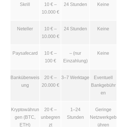
Skrill
10 € –
24 Stunden
Keine
10.000 €
Neteller
10 € –
24 Stunden
Keine
10.000 €
Paysafecard
10 € –
– (nur
Keine
100 €
Einzahlung)
Banküberweis
20 € –
3–7 Werktage
Eventuell
ung
20.000 €
Bankgebühr
en
Kryptowährun
20 € –
1–24
Geringe
gen (BTC,
unbegren
Stunden
Netzwerkgeb
ETH)
zt
ühren