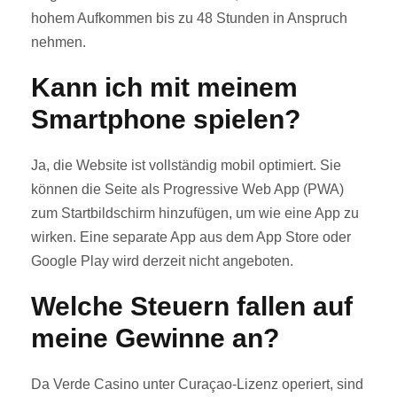
hohem Aufkommen bis zu 48 Stunden in Anspruch
nehmen.
Kann ich mit meinem
Smartphone spielen?
Ja, die Website ist vollständig mobil optimiert. Sie
können die Seite als Progressive Web App (PWA)
zum Startbildschirm hinzufügen, um wie eine App zu
wirken. Eine separate App aus dem App Store oder
Google Play wird derzeit nicht angeboten.
Welche Steuern fallen auf
meine Gewinne an?
Da Verde Casino unter Curaçao-Lizenz operiert, sind