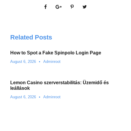
Related Posts
How to Spot a Fake Spinpolo Login Page
August 6, 2026
•
Adminroot
Lemon Casino szerverstabilitás: Üzemidő és
leállások
August 6, 2026
•
Adminroot