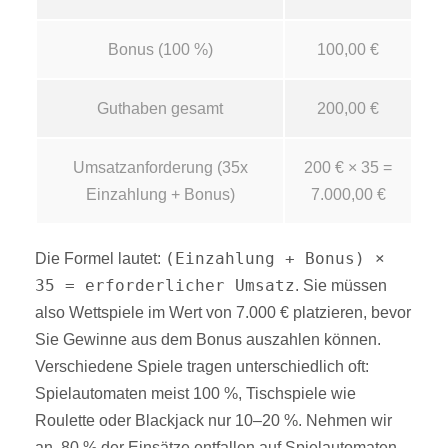
Bonus (100 %)
100,00 €
Guthaben gesamt
200,00 €
Umsatzanforderung (35x
200 € × 35 =
Einzahlung + Bonus)
7.000,00 €
(Einzahlung + Bonus) ×
Die Formel lautet:
35 = erforderlicher Umsatz
. Sie müssen
also Wettspiele im Wert von 7.000 € platzieren, bevor
Sie Gewinne aus dem Bonus auszahlen können.
Verschiedene Spiele tragen unterschiedlich oft:
Spielautomaten meist 100 %, Tischspiele wie
Roulette oder Blackjack nur 10–20 %. Nehmen wir
an, 80 % der Einsätze entfallen auf Spielautomaten