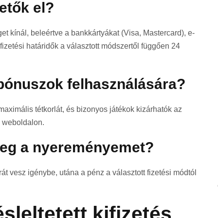
etők el?
t kínál, beleértve a bankkártyákat (Visa, Mastercard), e-
kifizetési határidők a választott módszertől függően 24
bónuszok felhasználására?
aximális tétkorlát, és bizonyos játékok kizárhatók az
 a weboldalon.
meg a nyereményemet?
át vesz igénybe, utána a pénz a választott fizetési módtól
leltetett kifizetés