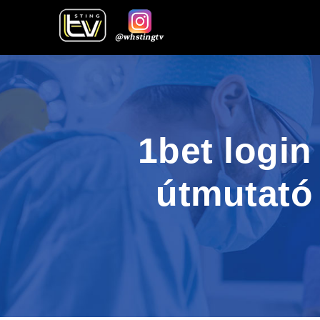
1bet login
útmutató