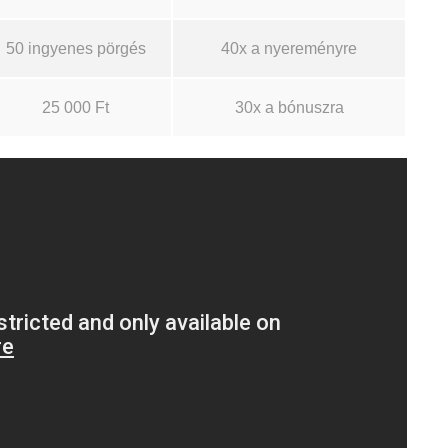
50 ingyenes pörgés
40x a nyereményre
25 000 Ft
30x a bónuszra