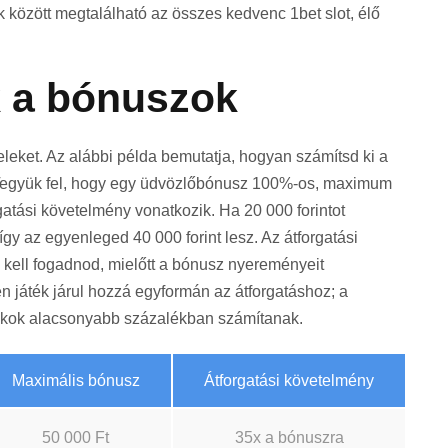
kok között megtalálható az összes kedvenc 1bet slot, élő
 a bónuszok
eleket. Az alábbi példa bemutatja, hogyan számítsd ki a
. Tegyük fel, hogy egy üdvözlőbónusz 100%-os, maximum
gatási követelmény vonatkozik. Ha 20 000 forintot
így az egyenleged 40 000 forint lesz. Az átforgatási
n kell fogadnod, mielőtt a bónusz nyereményeit
 játék járul hozzá egyformán az átforgatáshoz; a
tékok alacsonyabb százalékban számítanak.
Maximális bónusz
Átforgatási követelmény
50 000 Ft
35x a bónuszra