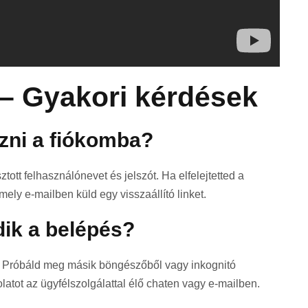
 – Gyakori kérdések
zni a fiókomba?
ott felhasználónevet és jelszót. Ha elfelejtetted a
amely e-mailben küld egy visszaállító linket.
ik a belépés?
t. Próbáld meg másik böngészőből vagy inkognitó
atot az ügyfélszolgálattal élő chaten vagy e-mailben.