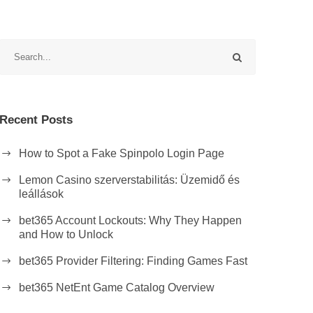
Recent Posts
How to Spot a Fake Spinpolo Login Page
Lemon Casino szerverstabilitás: Üzemidő és
leállások
bet365 Account Lockouts: Why They Happen
and How to Unlock
bet365 Provider Filtering: Finding Games Fast
bet365 NetEnt Game Catalog Overview