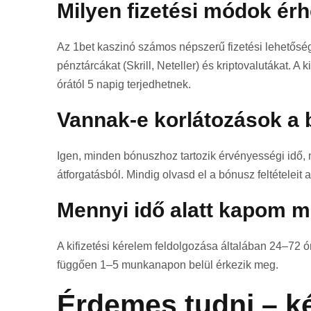
Milyen fizetési módok érh
Az 1bet kaszinó számos népszerű fizetési lehetősége
pénztárcákat (Skrill, Neteller) és kriptovalutákat. A 
órától 5 napig terjedhetnek.
Vannak-e korlátozások a 
Igen, minden bónuszhoz tartozik érvényességi idő, m
átforgatásból. Mindig olvasd el a bónusz feltételeit
Mennyi idő alatt kapom 
A kifizetési kérelem feldolgozása általában 24–72 ór
függően 1–5 munkanapon belül érkezik meg.
Érdemes tudni – kés