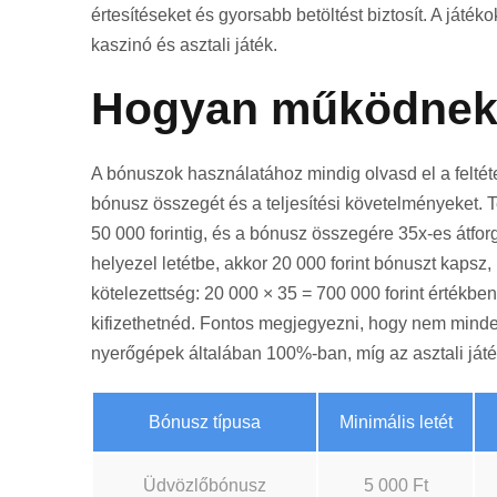
értesítéseket és gyorsabb betöltést biztosít. A játé
kaszinó és asztali játék.
Hogyan működnek
A bónuszok használatához mindig olvasd el a feltét
bónusz összegét és a teljesítési követelményeket
50 000 forintig, és a bónusz összegére 35x-es átfor
helyezel letétbe, akkor 20 000 forint bónuszt kapsz, 
kötelezettség: 20 000 × 35 = 700 000 forint értékbe
kifizethetnéd. Fontos megjegyezni, hogy nem minden
nyerőgépek általában 100%-ban, míg az asztali já
Bónusz típusa
Minimális letét
Üdvözlőbónusz
5 000 Ft