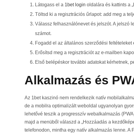
Látogass el a
1bet login
oldalára és kattints a 
Töltsd ki a regisztrációs űrlapot: add meg a te
Válassz felhasználónevet és jelszót. A jelszó l
számot.
Fogadd el az általános szerződési feltételeket
Erősítsd meg a regisztrációt az e-mailben kapott
Első belépéskor további adatokat kérhetnek, p
Alkalmazás és PW
Az 1bet kaszinó nem rendelkezik natív mobilalkal
de a mobilra optimalizált weboldal ugyanolyan gyo
lehetővé teszik a progresszív webalkalmazás (PWA)
majd a menüből válaszd a „Hozzáadás a kezdőképer
telefonodon, mintha egy natív alkalmazás lenne. A 