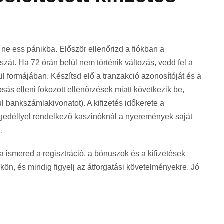
 ne ess pánikba. Először ellenőrizd a fiókban a
szát. Ha 72 órán belül nem történik változás, vedd fel a
il formájában. Készítsd elő a tranzakció azonosítóját és a
sás elleni fokozott ellenőrzések miatt következik be,
 bankszámlakivonatot). A kifizetés időkerete a
ngedéllyel rendelkező kaszinóknál a nyeremények saját
.
a ismered a regisztráció, a bónuszok és a kifizetések
ön, és mindig figyelj az átforgatási követelményekre. Jó