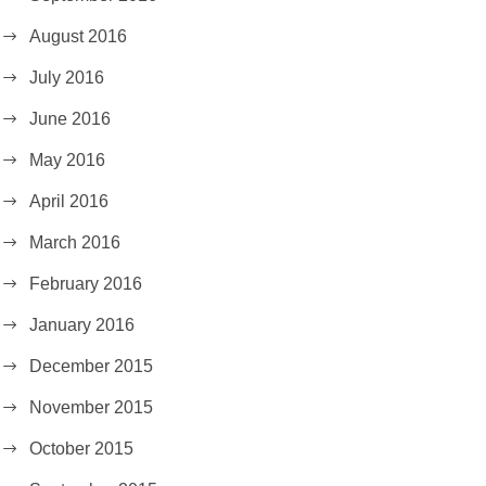
August 2016
July 2016
June 2016
May 2016
April 2016
March 2016
February 2016
January 2016
December 2015
November 2015
October 2015