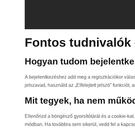
Fontos tudnivalók
Hogyan tudom bejelentke
A bejelentkezéshez add meg a regisztrációkor választ
jelszavad, használd az „Elfelejtett jelszó” funkciót, 
Mit tegyek, ha nem működ
Ellenőrizd a böngésző gyorsítótárát és a cookie-ka
módban. Ha továbbra sem sikerül, vedd fel a kapcsol