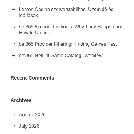
Lemon Casino szerverstabilitás: Üzemidő és
leállások
bet365 Account Lockouts: Why They Happen and
How to Unlock
bet365 Provider Filtering: Finding Games Fast
bet365 NetEnt Game Catalog Overview
Recent Comments
Archives
August 2026
July 2026