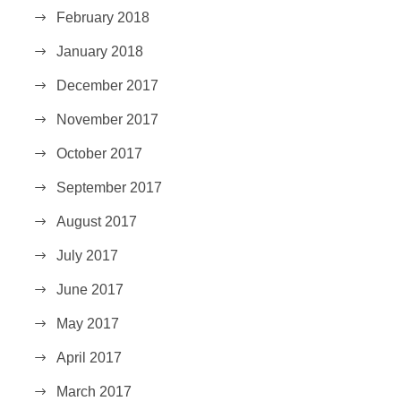
February 2018
January 2018
December 2017
November 2017
October 2017
September 2017
August 2017
July 2017
June 2017
May 2017
April 2017
March 2017