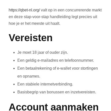
https://qbet-nl.org/
valt op in een concurrerende markt
en deze stap-voor-stap handleiding legt precies uit
hoe je er het meeste uit haalt.
Vereisten
Je moet 18 jaar of ouder zijn.
Een geldig e-mailadres en telefoonnummer.
Een betaalrekening of e-wallet voor stortingen
en opnames.
Een stabiele internetverbinding.
Basisbegrip van bonussen en inzetvereisten.
Account aanmaken