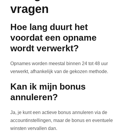
vragen
Hoe lang duurt het
voordat een opname
wordt verwerkt?
Opnames worden meestal binnen 24 tot 48 uur
verwerkt, afhankelijk van de gekozen methode.
Kan ik mijn bonus
annuleren?
Ja, je kunt een actieve bonus annuleren via de
accountinstellingen, maar de bonus en eventuele
winsten vervallen dan.