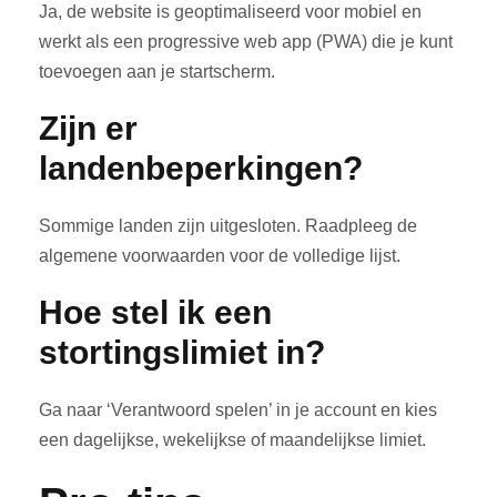
Ja, de website is geoptimaliseerd voor mobiel en
werkt als een progressive web app (PWA) die je kunt
toevoegen aan je startscherm.
Zijn er
landenbeperkingen?
Sommige landen zijn uitgesloten. Raadpleeg de
algemene voorwaarden voor de volledige lijst.
Hoe stel ik een
stortingslimiet in?
Ga naar ‘Verantwoord spelen’ in je account en kies
een dagelijkse, wekelijkse of maandelijkse limiet.