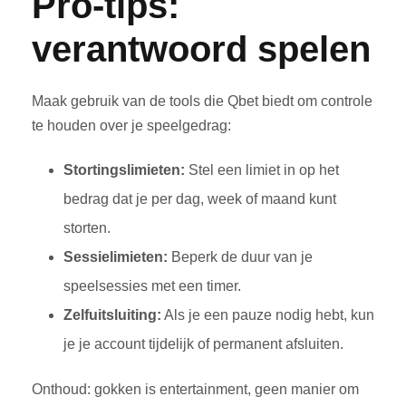
Pro-tips:
verantwoord spelen
Maak gebruik van de tools die Qbet biedt om controle
te houden over je speelgedrag:
Stortingslimieten:
Stel een limiet in op het
bedrag dat je per dag, week of maand kunt
storten.
Sessielimieten:
Beperk de duur van je
speelsessies met een timer.
Zelfuitsluiting:
Als je een pauze nodig hebt, kun
je je account tijdelijk of permanent afsluiten.
Onthoud: gokken is entertainment, geen manier om