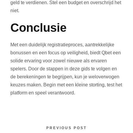
geld te verdienen. Stel een budget en overschrijd het
niet.
Conclusie
Met een duidelijk registratieproces, aantrekkelijke
bonussen en een focus op veiligheid, biedt Qbet een
solide ervaring voor zowel nieuwe als ervaren
spelers. Door de stappen in deze gids te volgen en
de berekeningen te begrijpen, kun je weloverwogen
keuzes maken. Begin met een kleine storting, test het
platform en speel verantwoord.
PREVIOUS POST