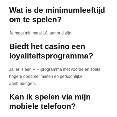
Wat is de minimumleeftijd
om te spelen?
Je moet minimaal 18 jaar oud zijn.
Biedt het casino een
loyaliteitsprogramma?
Ja, er is een VIP-programma met voordelen zoals
hogere opnamelimieten en persoonlijke
aanbiedingen.
Kan ik spelen via mijn
mobiele telefoon?