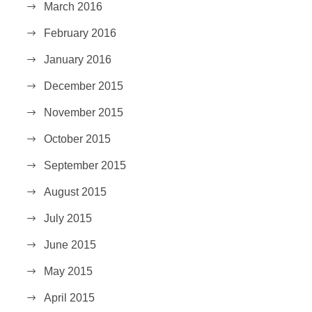
March 2016
February 2016
January 2016
December 2015
November 2015
October 2015
September 2015
August 2015
July 2015
June 2015
May 2015
April 2015