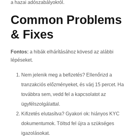
a hazai adószabályokról.
Common Problems
& Fixes
Fontos:
a hibák elhárításához kövesd az alábbi
lépéseket.
Nem jelenik meg a befizetés? Ellenőrizd a
tranzakciós előzményeket, és várj 15 percet. Ha
továbbra sem, vedd fel a kapcsolatot az
ügyfélszolgálattal.
Kifizetés elutasítva? Gyakori ok: hiányos KYC
dokumentumok. Töltsd fel újra a szükséges
igazolásokat.