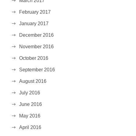
March 2017
February 2017
January 2017
December 2016
November 2016
October 2016
September 2016
August 2016
July 2016
June 2016
May 2016
April 2016