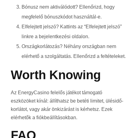
Bónusz nem aktiválódott? Ellenőrizd, hogy
megfelelő bónuszkódot használtál-e.
Elfelejtett jelszó? Kattints az “Elfelejtett jelszó”
linkre a bejelentkezési oldalon.
Országkorlátozás? Néhány országban nem
elérhető a szolgáltatás. Ellenőrizd a feltételeket.
Worth Knowing
Az EnergyCasino felelős játékot támogató
eszközöket kínál: állíthatsz be betéti limitet, ülésidő-
korlátot, vagy akár önkizárást is kérhetsz. Ezek
elérhetők a fiókbeállításokban.
FAQ