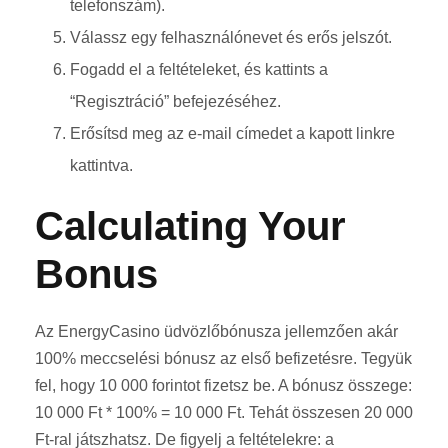
telefonszám).
Válassz egy felhasználónevet és erős jelszót.
Fogadd el a feltételeket, és kattints a
“Regisztráció” befejezéséhez.
Erősítsd meg az e-mail címedet a kapott linkre
kattintva.
Calculating Your
Bonus
Az EnergyCasino üdvözlőbónusza jellemzően akár
100% meccselési bónusz az első befizetésre. Tegyük
fel, hogy 10 000 forintot fizetsz be. A bónusz összege:
10 000 Ft * 100% = 10 000 Ft. Tehát összesen 20 000
Ft-ral játszhatsz. De figyelj a feltételekre: a