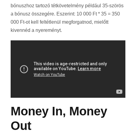
bónuszhoz tartozó tétkövetelmény például 35-szörös
a bónusz összegére. Eszerint: 10 000 Ft * 35 = 350
000 Ft-ot kell feltétlenül megforgatnod, mielőtt
kivennéd a nyereményt.
Money In, Money
Out