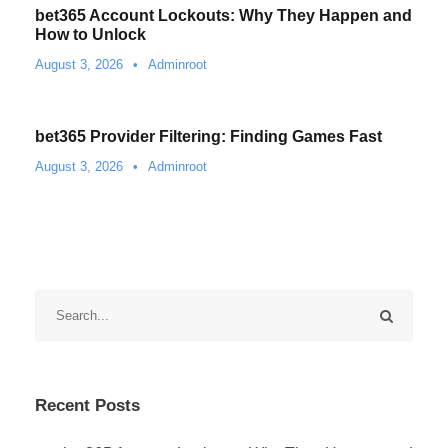
bet365 Account Lockouts: Why They Happen and
How to Unlock
August 3, 2026
•
Adminroot
bet365 Provider Filtering: Finding Games Fast
August 3, 2026
•
Adminroot
Recent Posts