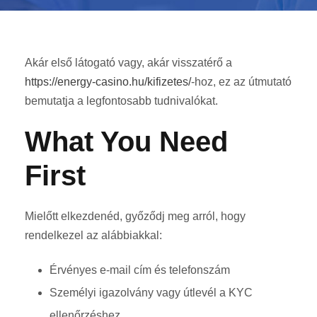
Akár első látogató vagy, akár visszatérő a
https://energy-casino.hu/kifizetes/
-hoz, ez az útmutató
bemutatja a legfontosabb tudnivalókat.
What You Need
First
Mielőtt elkezdenéd, győződj meg arról, hogy
rendelkezel az alábbiakkal:
Érvényes e-mail cím és telefonszám
Személyi igazolvány vagy útlevél a KYC
ellenőrzéshez