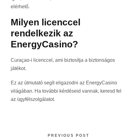
elérhető.
Milyen licenccel
rendelkezik az
EnergyCasino?
Curaçao-i licenccel, ami biztosítja a biztonságos
játékot.
Ez az útmutató segít eligazodni az EnergyCasino
világában. Ha további kérdéseid vannak, keresd fel
az ügyfélszolgálatot.
PREVIOUS POST