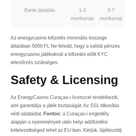
Banki átutalás
1-3
3-7
munkanap
munkanap
Az energycasino kifizetés minimális összege
általában 5000 Ft. Ne feledd, hogy a valódi pénzes
energycasino játékoknál a kifizetés előtt KYC
ellenőrzés szükséges.
Safety & Licensing
Az EnergyCasino Curaçao-i licenccel rendelkezik,
ami garantálja a játék tisztaságát. Az SSL titkosítás
védi adataidat.
Fontos:
a Curaçao-i engedély
alapján a nyeremények után helyi adófizetési
kötelezettséged lehet az EU-ban. Kérjük, tájékozódj