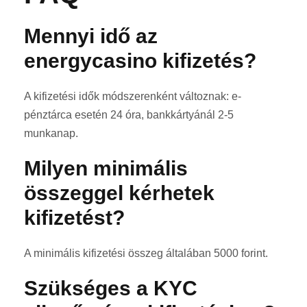
Mennyi idő az
energycasino kifizetés?
A kifizetési idők módszerenként változnak: e-
pénztárca esetén 24 óra, bankkártyánál 2-5
munkanap.
Milyen minimális
összeggel kérhetek
kifizetést?
A minimális kifizetési összeg általában 5000 forint.
Szükséges a KYC