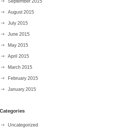
September 2015
August 2015
July 2015
June 2015
May 2015
April 2015
March 2015
February 2015
January 2015
Categories
Uncategorized