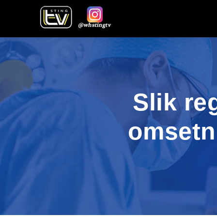
Slik re
omsetn