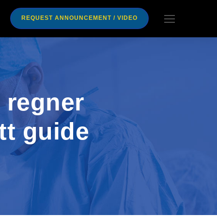
REQUEST ANNOUNCEMENT / VIDEO
g regner
t guide