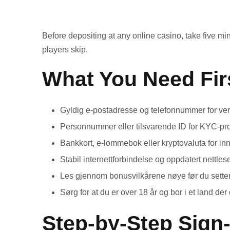
Before depositing at any online casino, take five min
players skip.
What You Need Fir
Gyldig e-postadresse og telefonnummer for veri
Personnummer eller tilsvarende ID for KYC-p
Bankkort, e-lommebok eller kryptovaluta for i
Stabil internettforbindelse og oppdatert nettles
Les gjennom bonusvilkårene nøye før du sette
Sørg for at du er over 18 år og bor i et land der 
Step-by-Step Sign