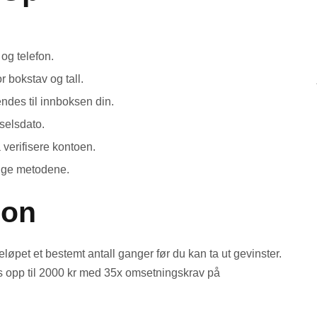
 og telefon.
r bokstav og tall.
ndes til innboksen din.
selsdato.
å verifisere kontoen.
elige metodene.
ion
pet et bestemt antall ganger før du kan ta ut gevinster.
us opp til 2000 kr med 35x omsetningskrav på