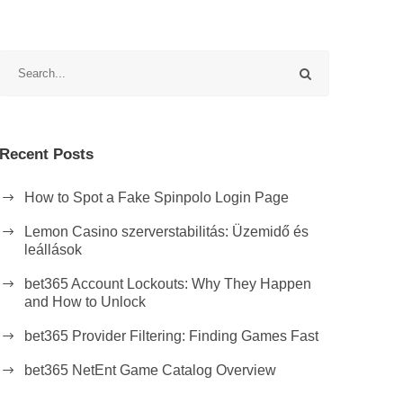
Recent Posts
How to Spot a Fake Spinpolo Login Page
Lemon Casino szerverstabilitás: Üzemidő és
leállások
bet365 Account Lockouts: Why They Happen
and How to Unlock
bet365 Provider Filtering: Finding Games Fast
bet365 NetEnt Game Catalog Overview