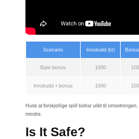
Scenario
Innskudd (kr)
Bonus 
Bare bonus
1000
10
Innskudd + bonus
1000
10
Husk at forskjellige spill bidrar ulikt til omsetninge
mindre.
Is It Safe?