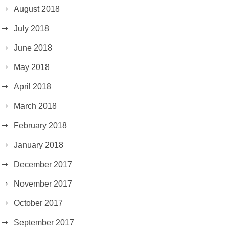
August 2018
July 2018
June 2018
May 2018
April 2018
March 2018
February 2018
January 2018
December 2017
November 2017
October 2017
September 2017