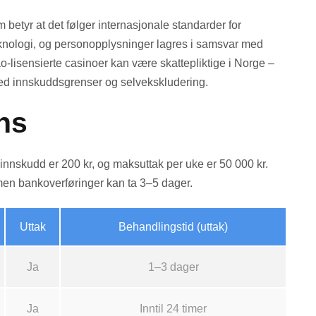
betyr at det følger internasjonale standarder for
eknologi, og personopplysninger lagres i samsvar med
lisensierte casinoer kan være skattepliktige i Norge –
 med innskuddsgrenser og selvekskludering.
ns
nnskudd er 200 kr, og maksuttak per uke er 50 000 kr.
en bankoverføringer kan ta 3–5 dager.
Uttak
Behandlingstid (uttak)
Ja
1–3 dager
Ja
Inntil 24 timer