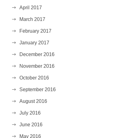
April 2017
March 2017
February 2017
January 2017
December 2016
November 2016
October 2016
September 2016
August 2016
July 2016
June 2016
May 2016