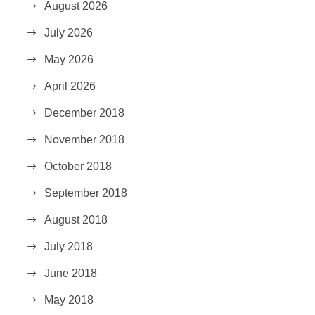
August 2026
July 2026
May 2026
April 2026
December 2018
November 2018
October 2018
September 2018
August 2018
July 2018
June 2018
May 2018