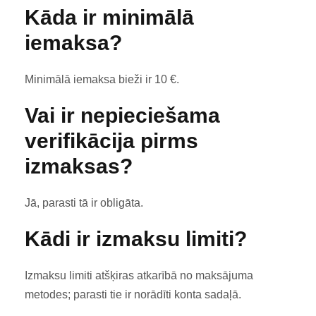
Kāda ir minimālā
iemaksa?
Minimālā iemaksa bieži ir 10 €.
Vai ir nepieciešama
verifikācija pirms
izmaksas?
Jā, parasti tā ir obligāta.
Kādi ir izmaksu limiti?
Izmaksu limiti atšķiras atkarībā no maksājuma
metodes; parasti tie ir norādīti konta sadaļā.