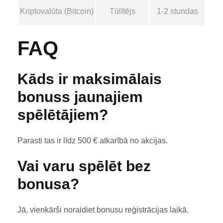
Kriptovalūta (Bitcoin)
Tūlītējs
1-2 stundas
FAQ
Kāds ir maksimālais
bonuss jaunajiem
spēlētājiem?
Parasti tas ir līdz 500 € atkarībā no akcijas.
Vai varu spēlēt bez
bonusa?
Jā, vienkārši noraidiet bonusu reģistrācijas laikā.