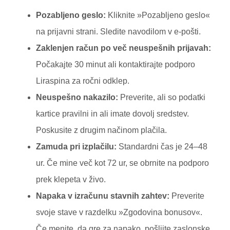
Pozabljeno geslo:
Kliknite »Pozabljeno geslo«
na prijavni strani. Sledite navodilom v e-pošti.
Zaklenjen račun po več neuspešnih prijavah:
Počakajte 30 minut ali kontaktirajte podporo
Liraspina za ročni odklep.
Neuspešno nakazilo:
Preverite, ali so podatki
kartice pravilni in ali imate dovolj sredstev.
Poskusite z drugim načinom plačila.
Zamuda pri izplačilu:
Standardni čas je 24–48
ur. Če mine več kot 72 ur, se obrnite na podporo
prek klepeta v živo.
Napaka v izračunu stavnih zahtev:
Preverite
svoje stave v razdelku »Zgodovina bonusov«.
Če menite, da gre za napako, pošljite zaslonske