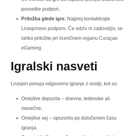
posnetke podpori.
Pritožba glede igre:
Najprej kontaktirajte
Liraspinovo podporo. Če odziv ni zadovoljiv, se
lahko pritožite pri licenčnem organu Curaçao
eGaming.
Igralski nasveti
Liraspin ponuja odgovorno igranje z orodji, kot so:
Omejitve depozita – dnevne, tedenske ali
mesečne.
Omejitve sej – opozorilo po določenem času
igranja.