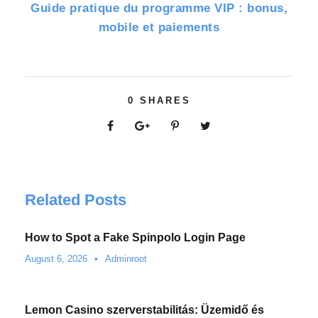
Guide pratique du programme VIP : bonus,
mobile et paiements
0
SHARES
Related Posts
How to Spot a Fake Spinpolo Login Page
August 6, 2026
•
Adminroot
Lemon Casino szerverstabilitás: Üzemidő és