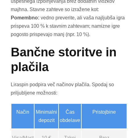
uspešnega izpolnjevanja brez dodatnih vložkov
majhna. Stavne zahteve so izražene kot:
Pomembno:
vedno preverite, ali vaša najljubša igra
prispeva 100 % k stavnim zahtevam; namizne igre
pogosto prispevajo manj (npr. 10 %).
Bančne storitve in
plačila
Liraspin podpira več načinov plačila. Spodaj so
priljubljene možnosti:
Način
Minimalni
Čas
Pristojbine
depozit
obdelave
Visa/Mast
10 €
Takoj
Brez