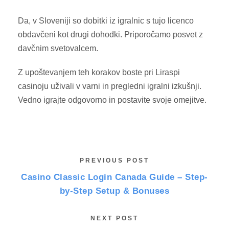
Da, v Sloveniji so dobitki iz igralnic s tujo licenco
obdavčeni kot drugi dohodki. Priporočamo posvet z
davčnim svetovalcem.
Z upoštevanjem teh korakov boste pri Liraspi
casinoju uživali v varni in pregledni igralni izkušnji.
Vedno igrajte odgovorno in postavite svoje omejitve.
PREVIOUS POST
Casino Classic Login Canada Guide – Step-
by-Step Setup & Bonuses
NEXT POST