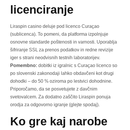
licenciranje
Liraspin casino deluje pod licenco Curaçao
(sublicenca). To pomeni, da platforma izpolnjuje
osnovne standarde poštenosti in varnosti. Uporablja
šifriranje SSL za prenos podatkov in redne revizije
iger s strani neodvisnih testnih laboratorijev.
Pomembno:
dobitki iz igralnic s Curaçao licenco so
po slovenski zakonodaji lahko obdavčeni kot drugi
dohodki – do 50 % oziroma po lestvici dohodnine.
Priporočamo, da se posvetujete z davčnim
svetovalcem. Za dodatno zaščito Liraspin ponuja
orodja za odgovorno igranje (glejte spodaj).
Ko gre kaj narobe