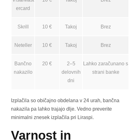
ercard
Skrill
10 €
Takoj
Brez
Neteller
10 €
Takoj
Brez
Bančno
20 €
2–5
Lahko zaračunano s
nakazilo
delovnih
strani banke
dni
Izplačila so običajno obdelana v 24 urah, bančna
nakazila pa lahko trajajo dlje. Vedno preverite
minimalni znesek izplačila pri Liraspi.
Varnost in