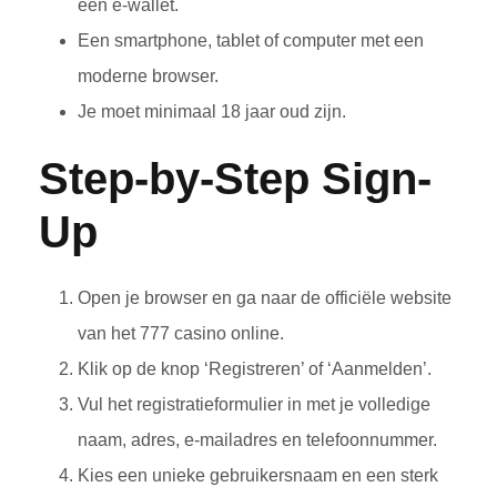
een e-wallet.
Een smartphone, tablet of computer met een
moderne browser.
Je moet minimaal 18 jaar oud zijn.
Step-by-Step Sign-
Up
Open je browser en ga naar de officiële website
van het 777 casino online.
Klik op de knop ‘Registreren’ of ‘Aanmelden’.
Vul het registratieformulier in met je volledige
naam, adres, e-mailadres en telefoonnummer.
Kies een unieke gebruikersnaam en een sterk