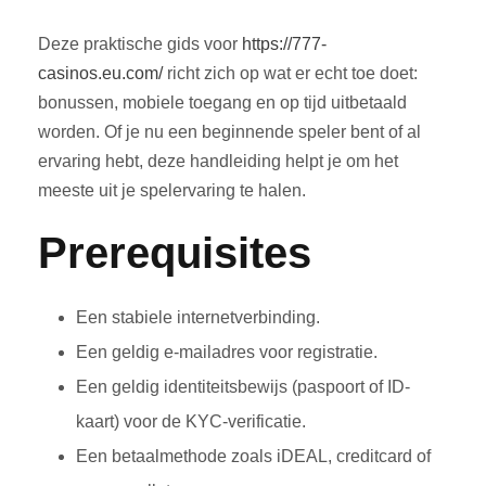
Deze praktische gids voor
https://777-
casinos.eu.com/
richt zich op wat er echt toe doet:
bonussen, mobiele toegang en op tijd uitbetaald
worden. Of je nu een beginnende speler bent of al
ervaring hebt, deze handleiding helpt je om het
meeste uit je spelervaring te halen.
Prerequisites
Een stabiele internetverbinding.
Een geldig e-mailadres voor registratie.
Een geldig identiteitsbewijs (paspoort of ID-
kaart) voor de KYC-verificatie.
Een betaalmethode zoals iDEAL, creditcard of