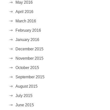
May 2016
April 2016
March 2016
February 2016
January 2016
December 2015
November 2015
October 2015
September 2015
August 2015
July 2015
June 2015