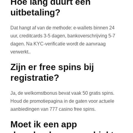
Hoe lang duurt een
uitbetaling?
Dat hangt af van de methode: e-wallets binnen 24
uur, creditcards 3-5 dagen, bankoverschrijving 5-7
dagen. Na KYC-verificatie wordt de aanvraag
verwerkt..
Zijn er free spins bij
registratie?
Ja, de welkomstbonus bevat vaak 50 gratis spins.
Houd de promotiepagina in de gaten voor actuele
aanbiedingen van 777 casino free spins.
Moet ik een app