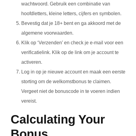
wachtwoord. Gebruik een combinatie van
hoofdletters, kleine letters, cijfers en symbolen.
Bevestig dat je 18+ bent en ga akkoord met de
algemene voorwaarden.
Klik op ‘Verzenden’ en check je e-mail voor een
verificatielink. Klik op de link om je account te
activeren.
Log in op je nieuwe account en maak een eerste
storting om de welkomstbonus te claimen.
Vergeet niet de bonuscode in te voeren indien
vereist.
Calculating Your
Bonus