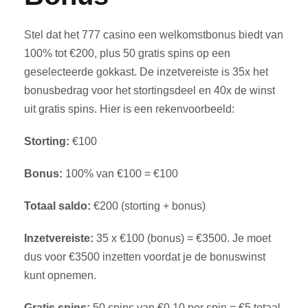
Stel dat het 777 casino een welkomstbonus biedt van
100% tot €200, plus 50 gratis spins op een
geselecteerde gokkast. De inzetvereiste is 35x het
bonusbedrag voor het stortingsdeel en 40x de winst
uit gratis spins. Hier is een rekenvoorbeeld:
Storting:
€100
Bonus:
100% van €100 = €100
Totaal saldo:
€200 (storting + bonus)
Inzetvereiste:
35 x €100 (bonus) = €3500. Je moet
dus voor €3500 inzetten voordat je de bonuswinst
kunt opnemen.
Gratis spins:
50 spins van €0,10 per spin = €5 totaal.